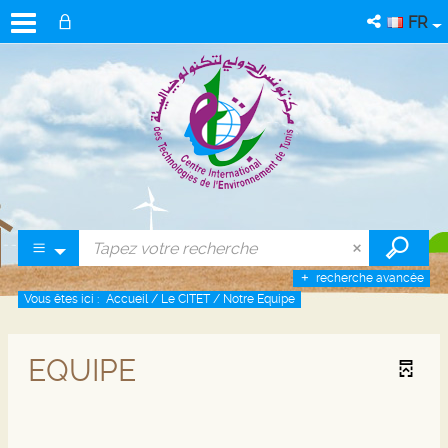
FR
recherche avancée
Vous êtes ici :
Accueil
/
Le CITET
/
Notre Equipe
EQUIPE