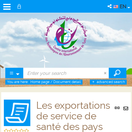
EN
You are here:
Home page
/
Document detail
advanced search
Les exportations
Per
link
de service de
Se
(Ne
by
santé des pays
win
em
/5