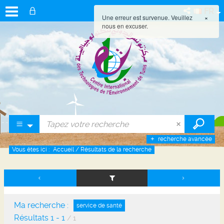
FR
Une erreur est survenue. Veuillez
×
nous en excuser.
recherche avancée
Vous êtes ici :
Accueil
/
Résultats de la recherche
Ma recherche :
service de santé
Résultats
1
-
1
/ 1