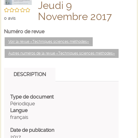
Jeudi 9
/5
Novembre 2017
0
avis
Numéro de revue
Voir la revue «Techniques sciences méthodes»
Autres numéros de la revue «Techniques sciences méthodes»
DESCRIPTION
Type de document
Périodique
Langue
français
Date de publication
2017