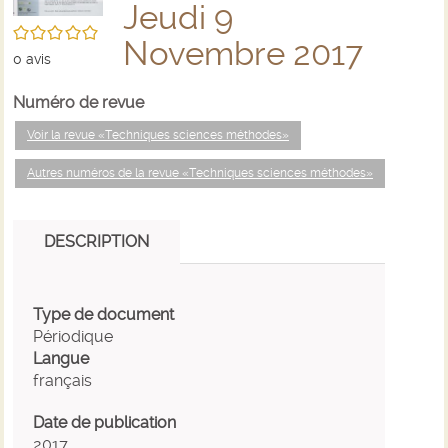
Jeudi 9
/5
Novembre 2017
0
avis
Numéro de revue
Voir la revue «Techniques sciences méthodes»
Autres numéros de la revue «Techniques sciences méthodes»
DESCRIPTION
Type de document
Périodique
Langue
français
Date de publication
2017