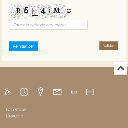
Valider
Réinitialiser
Facebook
LinkedIn