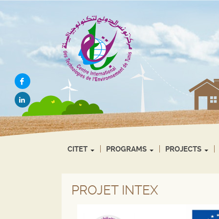
Go
Go
Go
to
to
to
the
the
the
menu
content
search
Share
on
Share
facebook
on
(New
linkedin
window)
(New
window)
CITET
PROGRAMS
PROJECTS
PROJET INTEX