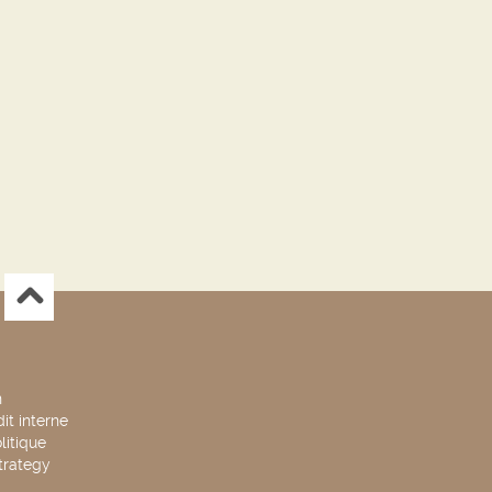
n
it interne
litique
trategy