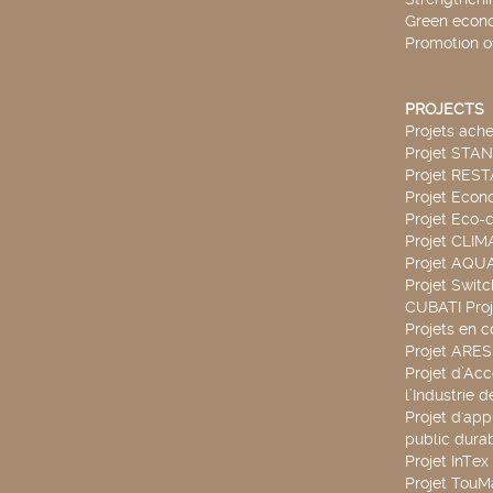
Green econ
Promotion o
PROJECTS
Projets ach
Projet STA
Projet RES
Projet Econ
Projet Eco-c
Projet CLIM
Projet AQ
Projet Swit
CUBATI Proj
Projets en c
Projet ARE
Projet d’Ac
l’Industrie 
Projet d'app
public durab
Projet InTex
Projet TouM