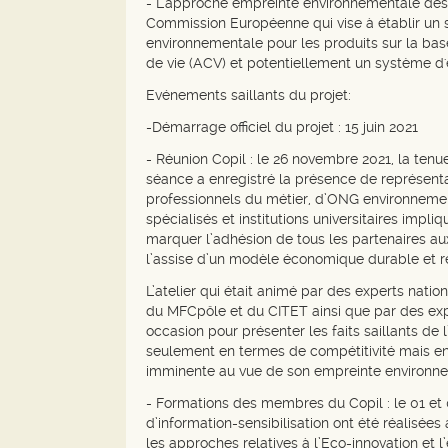
- L’approche empreinte environnementale des pr
Commission Européenne qui vise à établir u
environnementale pour les produits sur la ba
de vie (ACV) et potentiellement un système d'
Evénements saillants du projet:
-Démarrage officiel du projet : 15 juin 2021
- Réunion Copil : le 26 novembre 2021, la tenu
séance a enregistré la présence de représen
professionnels du métier, d’ONG environneme
spécialisés et institutions universitaires impl
marquer l’adhésion de tous les partenaires a
l’assise d’un modèle économique durable et 
L’atelier qui était animé par des experts nat
du MFCpôle et du CITET ainsi que par des expe
occasion pour présenter les faits saillants de l’
seulement en termes de compétitivité mais en
imminente au vue de son empreinte environn
- Formations des membres du Copil : le 01 et
d’information-sensibilisation ont été réalisée
les approches relatives à l’Eco-innovation et