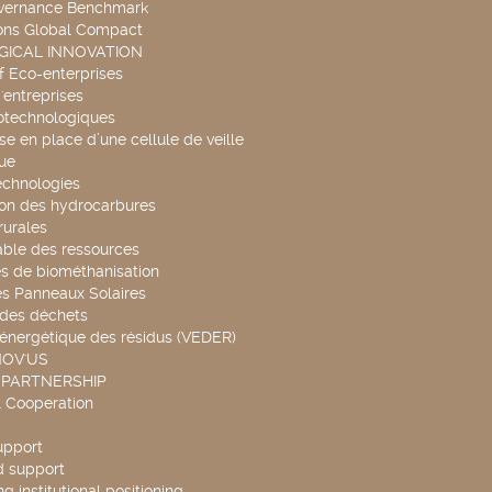
overnance Benchmark
ons Global Compact
ICAL INNOVATION
f Eco-enterprises
'entreprises
otechnologiques
se en place d’une cellule de veille
ue
echnologies
ion des hydrocarbures
rurales
able des ressources
s de biométhanisation
es Panneaux Solaires
 des déchets
 énergétique des résidus (VEDER)
NOV'US
 PARTNERSHIP
l Cooperation
upport
d support
g institutional positioning