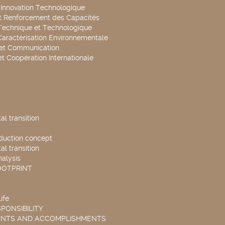
t Innovation Technologique
t Renforcement des Capacités
Technique et Technologique
Caractérisation Environnementale
 et Communication
et Coopération Internationale
l transition
duction concept
l transition
nalysis
OOTPRINT
ife
PONSIBILITY
ENTS AND ACCOMPLISHMENTS