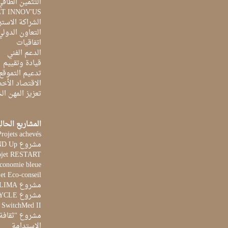
التثمين الطاقي
ET INNOV'US
الشراكة الاست
التعاون الدولي
اتفاقيات
الدعم الفني
قيادة وتقييم
تدعيم التموقع
الاقتصاد الأخ
تعزيز المهن ا
المشاريع الحال
Projets achevés
مشروع STAND Up
ojet RESTART
Economie bleue
et Eco-conseil
مشروع CLIMA
مشروع AQUACYCLE
t SwitchMed II
مشروع "ثقافة 
الاستدامة