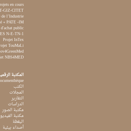
rojets en cours
ET-GIZ-CITET
de l’Industrie
té « PATE -IM »
 d'achat public
 WES N-E-TN-1
Projet InTex
rojet TouMaLi
 Gov4GreenMed
jet NBS4MED
المكتبة الرقمي
ocumenthèque
الكتب
المجلات
التقارير
الدراسات
مكتبة الصور
مكتبة الفيديو
اليقظة
أصداء بيئية