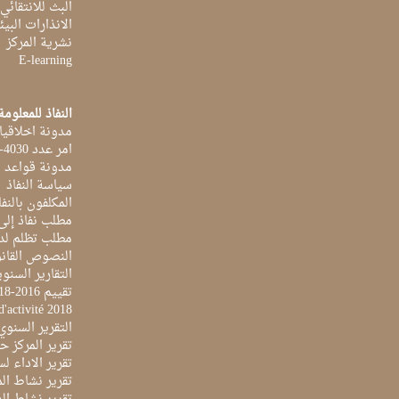
البث للانتقائي
الانذارات البيئ
نشرية المركز
E-learning
النفاذ للمعلومة
مدونة اخلاقيا
امر عدد 4030-2014 بتاريخ 03 اكتوبر 2014
مدونة قواعد ا
سياسة النفاذ
المكلفون بالنفا
مطلب نفاذ إلى
مطلب تظلم لد
النصوص القانو
التقارير السنو
تقييم 2016-2018
d'activité 2018
التقرير السنوي 017
تقرير المركز حول 
تقرير الاداء لسنة 2022 لمركز تونس الدولي لتكنو
تقرير نشاط المرك