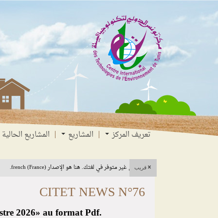
انتقل
انتقال
الانتقال
إلى
إلى
إلى
البحث
القائمة
المحتوى
تعريف المركز
المشاريع
المشاريع الحالية
هذا المحتوى غير متوفر في لغتك. هنا هو الإصدار french (France).
قريب
CITET NEWS N°76