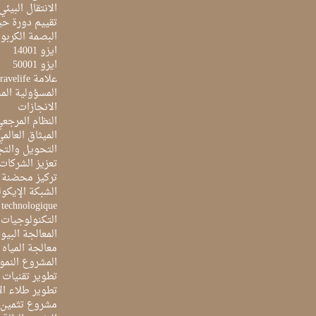
الانتقال البيئي
تقييم دورة حيا
البصمة الكربون
ايزو 14001
ايزو 50001
علامة Travelife
المسؤولية الم
الانجازات
النظام المرجع
الميثاق العالم
التحويل والتج
تعزيز الشركات 
تركيز محضنة 
الشبكة الإيكو
e technologique
التكنولوجيات 
المعالجة البيو
معالجة المياه ا
المشروع النمو
تطوير تقنيات ا
تطوير طلاء ال
مشروع تثمين ا