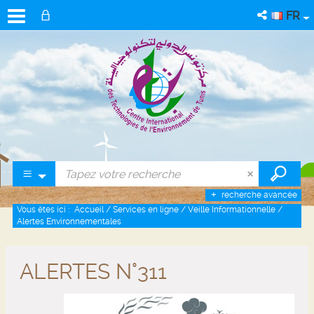
FR
recherche avancée
Vous êtes ici :
Accueil
/
Services en ligne
/
Veille Informationnelle
/
Alertes Environnementales
ALERTES N°311