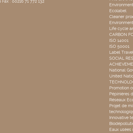
 Fax : 00216 71 772 132
Environmenta
Ecolabel
Cleaner pro
Environmenta
Life cycle a
CARBON F
ISO 14001
ISO 50001
Label Travel
SOCIAL RES
ACHIEVEM
National G
United Nati
TECHNOLOG
Promotion o
Pépinières d
Réseaux Ec
Projet de mi
technologiq
Innovative t
Biodépollut
Eaux usées 