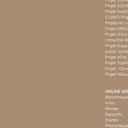
Projet CLIM
Projet AQ
Projet Swit
CUBATI Proj
Projets en c
Projet ARE
Projet d’Ac
l’Industrie 
Projet d'app
public durab
Projet InTex
Projet TouM
Projet : Go
Projet NBS
ONLINE SE
Bibliothèque
livres
Revues
Rapports
Etudes
Photothèqu