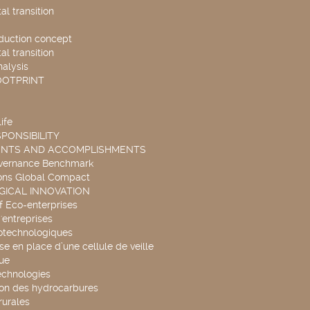
l transition
duction concept
l transition
nalysis
OOTPRINT
ife
PONSIBILITY
ENTS AND ACCOMPLISHMENTS
overnance Benchmark
ons Global Compact
ICAL INNOVATION
f Eco-enterprises
'entreprises
otechnologiques
se en place d’une cellule de veille
ue
echnologies
ion des hydrocarbures
rurales