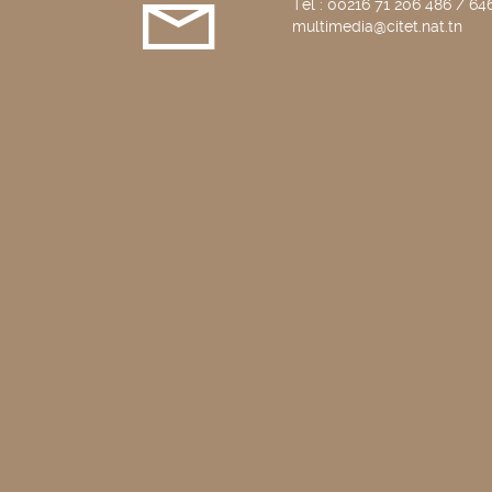
Tél : 00216 71 206 486 / 646
multimedia@citet.nat.tn