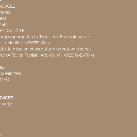
A
UACYCLE
chMed
ect
ours
SET-GIZ-CITET
compagnement à la Transition Ecologique de
de la Mobilité « PATE -IM »
ui à la mise en oeuvre d'une opération d'achat
le (APD) en Tunisie :Activity N°: WES N-E-TN-1
aLi
v4GreenMed
4MED
RVICES
 verte
e