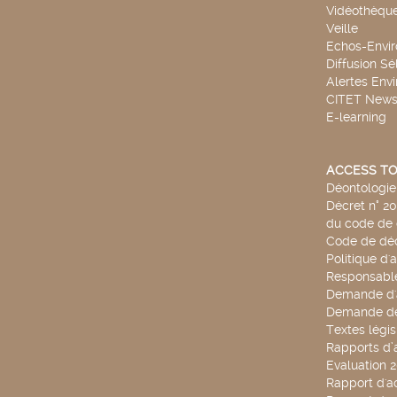
Vidéothèqu
Veille
Echos-Envi
Diffusion Sé
Alertes Env
CITET New
E-learning
ACCESS TO
Déontologie 
Décret n° 2
du code de 
Code de déo
Politique d'
Responsable
Demande d'
Demande de
Textes légis
Rapports d’a
Evaluation 
Rapport d'ac