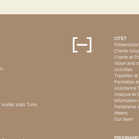
CITET
Présentatio
Charte d'Aud
Charte et Po
Vision and s
pm
Activities
Transfert e
Formation e
Assistance 
Analyse et 
Information
 Arafat 1080 Tunis
Partenariat 
Means
Our team
PROGRAMS