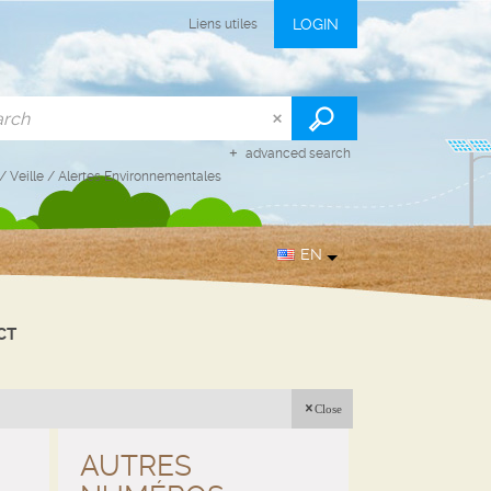
LOGIN
Liens utiles
advanced search
/
Veille
/
Alertes Environnementales
EN
CT
Close
AUTRES