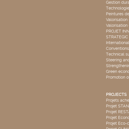
Gestion dur
Technologie
Peintures d
Valorisation
Valorisation
PROJET IN
STRATEGIC
Internationa
Conventions
Technical s
Steering an
Strengthenin
Green econ
Promotion o
PROJECTS
Projets ach
Projet STA
Projet RES
Projet Econ
Projet Eco-c