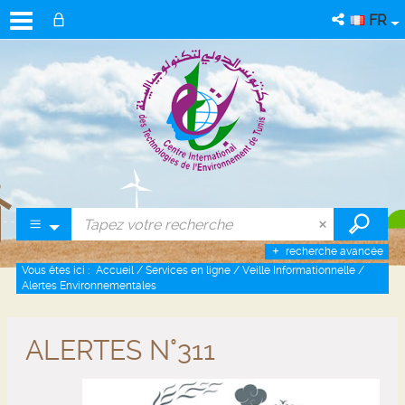
FR
recherche avancée
Vous êtes ici :
Accueil
/
Services en ligne
/
Veille Informationnelle
/
Alertes Environnementales
ALERTES N°311