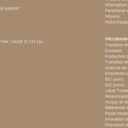
Information
SER ARAFAT
Partenariat 
Moyens
Notre Equip
PROGRAMM
 Fax : 00216 71 772 132
Transition 
Ecolabel
Production 
Transition 
Analyse de 
Empreinte 
ISO 14001
ISO 50001
Label Travel
Responsabili
Acquis et ré
Référentiel
Pacte Mondi
Innovation 
Promotion d