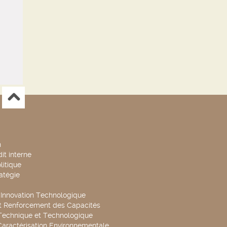
n
it interne
litique
ratégie
t Innovation Technologique
t Renforcement des Capacités
Technique et Technologique
Caractérisation Environnementale