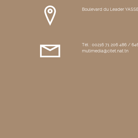
Boulevard du Leader YAS
Tél : 00216 71 206 486 / 646
mutimedia@citet.nat.tn