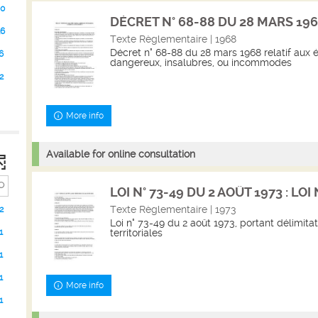
0
DÉCRET N° 68-88 DU 28 MARS 1968 
36
Texte Règlementaire | 1968
Décret n° 68-88 du 28 mars 1968 relatif aux 
6
dangereux, insalubres, ou incommodes
2
More info
Available for online consultation
LOI N° 73-49 DU 2 AOÛT 1973 : LOI N
Texte Règlementaire | 1973
2
Loi n° 73-49 du 2 août 1973, portant délimita
territoriales
1
1
1
More info
1