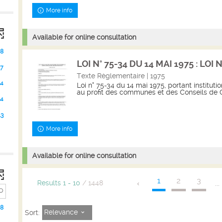
More info
Available for online consultation
ncer
he)
48
erche)
LOI N° 75-34 DU 14 MAI 1975 : LOI N
17
Texte Règlementaire | 1975
14
Loi n° 75-34 du 14 mai 1975, portant instituti
au profit des communes et des Conseils de 
14
13
More info
Available for online consultation
1
2
3
...
Results
1
-
10
/ 1448
48
Relevance
Sort: