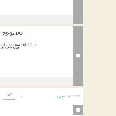
° 75-34 DU...
on d'une taxe hôtelière
Gouvernorat
145
by page
10