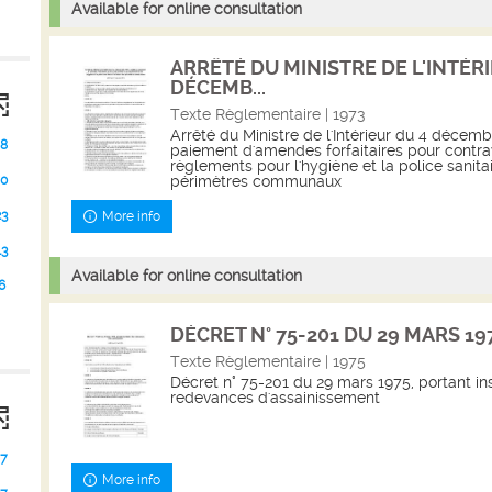
Available for online consultation
ARRÊTÉ DU MINISTRE DE L'INTÉRI
DÉCEMB...
Texte Règlementaire | 1973
Arrêté du Ministre de l'Intérieur du 4 décembr
8
paiement d'amendes forfaitaires pour contra
règlements pour l'hygiène et la police sanitair
0
périmètres communaux
23
More info
13
Available for online consultation
6
DÉCRET N° 75-201 DU 29 MARS 1975
Texte Règlementaire | 1975
Décret n° 75-201 du 29 mars 1975, portant ins
redevances d'assainissement
47
More info