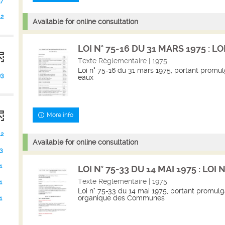
37
12
Available for online consultation
LOI N° 75-16 DU 31 MARS 1975 : LOI 
Texte Règlementaire | 1975
Loi n° 75-16 du 31 mars 1975, portant promu
3
eaux
More info
12
Available for online consultation
3
1
LOI N° 75-33 DU 14 MAI 1975 : LOI N
s)
Texte Règlementaire | 1975
1
Loi n° 75-33 du 14 mai 1975, portant promulga
tats)
organique des Communes
1
quer
ter