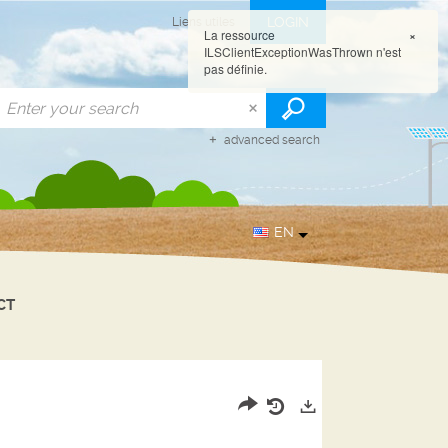
LOGIN
Liens utiles
La ressource
×
ILSClientExceptionWasThrown n'est
pas définie.
advanced search
EN
CT
Share
Your
Exports