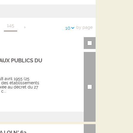
the
searches
search
history
URL
145
by page
10
AUX PUBLICS DU
8 avril 1955 (25
 des établissements
xée au décret du 27
c...
 LOI N° 63...