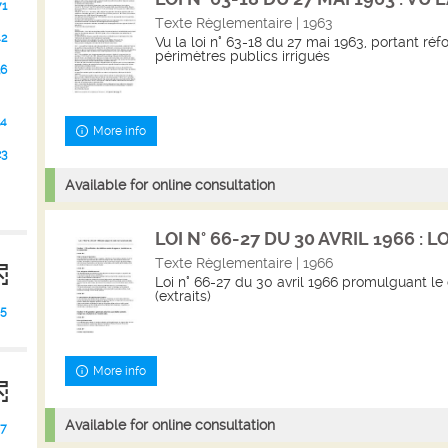
71
Texte Règlementaire | 1963
42
Vu la loi n° 63-18 du 27 mai 1963, portant ré
périmètres publics irrigués
36
24
More info
23
Available for online consultation
LOI N° 66-27 DU 30 AVRIL 1966 : LOI
Texte Règlementaire | 1966
Loi n° 66-27 du 30 avril 1966 promulguant le 
(extraits)
5
More info
Available for online consultation
7