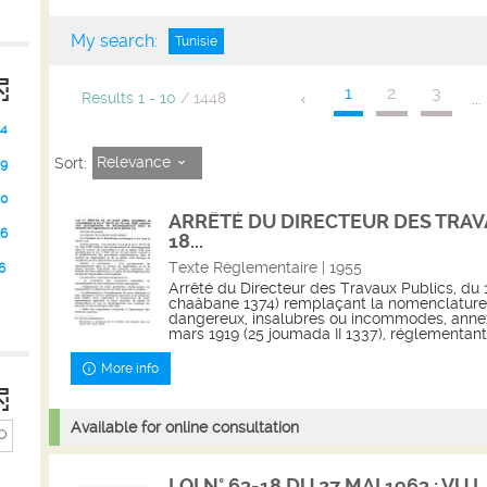
My search:
Tunisie
1
2
3
...
Results
1
-
10
/ 1448
4
Relevance
Sort:
9
0
ARRÊTÉ DU DIRECTEUR DES TRAV
36
18...
Texte Règlementaire | 1955
6
Arrêté du Directeur des Travaux Publics, du 1
chaâbane 1374) remplaçant la nomenclature
dangereux, insalubres ou incommodes, anne
mars 1919 (25 joumada II 1337), réglementant 
More info
Available for online consultation
LOI N° 63-18 DU 27 MAI 1963 : VU LA