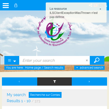
EN
La ressource
×
ILSClientExceptionWasThrown n'est
pas définie.
You are here:
Home page
/
Search results
advanced search
My search:
Recherche sur Contes
Results
1
-
10
/ 373