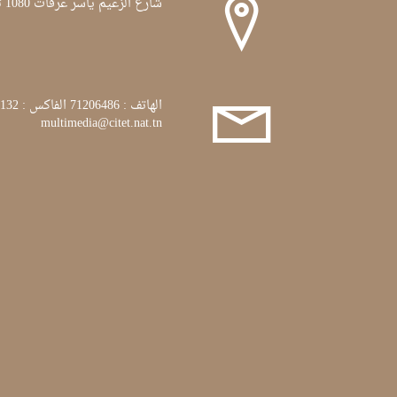
شارع الزعيم ياسر عرفات 1080 تونس
الهاتف : 71206486 الفاكس : 71772132
multimedia@citet.nat.tn