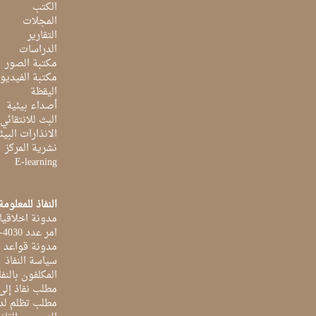
الكتب
المجلات
التقارير
الدراسات
مكتبة الصور
مكتبة الفيديو
اليقظة
أصداء بيئية
البث للانتقائي
الانذارات البيئ
نشرية المركز
E-learning
النفاذ للمعلومة
مدونة اخلاقيا
امر عدد 4030-2014 بتاريخ 03 اكتوبر 2014
مدونة قواعد ا
سياسة النفاذ
المكلفون بالنفا
مطلب نفاذ إلى
مطلب تظلم لد