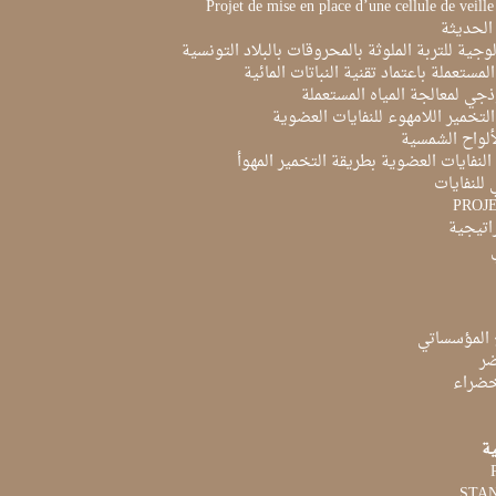
Projet de mise en place d’une cellule de veill
الحديثة
لوجية للتربة الملوثة بالمحروقات بالبلاد التونسية
لمستعملة باعتماد تقنية النباتات المائية
ذجي لمعالجة المياه المستعملة
لتخمير اللامهوء للنفايات العضوية
ألواح الشمسية
لنفايات العضوية بطريقة التخمير المهوأ
 للنفايات
PROJ
راتيجية
 المؤسساتي
ضر
لخضراء
ية