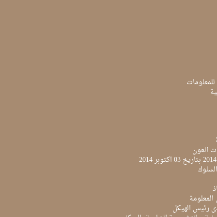
 للمعلومات
ية
ت العون
لسلوك
ذ
 المعلومة
ى رئيس الهيكل