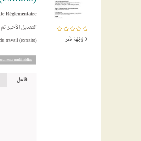
te Règlementaire
التعديل الأخير تم
/5
0
وُجْهَة نَظَر
 travail (extraits)
documents multimédias
فاعل