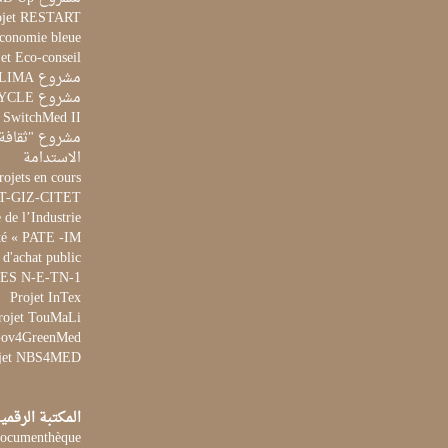
ojet RESTART
Economie bleue
et Eco-conseil
مشروع CLIMA
مشروع AQUACYCLE
t SwitchMed II
مشروع "ثقافة 
الاستدامة
rojets en cours
ET-GIZ-CITET
de l’Industrie
té « PATE -IM »
 d'achat public
 WES N-E-TN-1
Projet InTex
rojet TouMaLi
 Gov4GreenMed
jet NBS4MED
المكتبة الرقمي
ocumenthèque