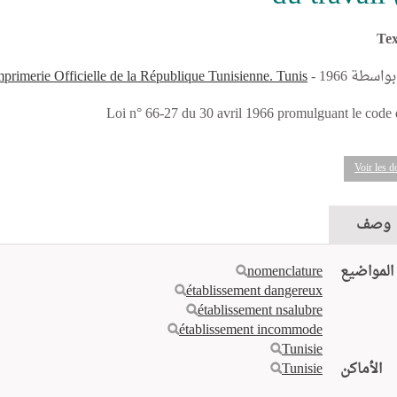
Tex
 بواسطة
- 1966
mprimerie Officielle de la République Tunisienne. Tunis
Loi n° 66-27 du 30 avril 1966 promulguant le code du
Voir les 
وصف
المواضيع
nomenclature
établissement dangereux
établissement nsalubre
établissement incommode
Tunisie
الأماكن
Tunisie