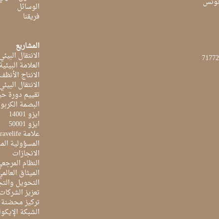
الوسائل
فريقنا
المشاريع
الانتقال البيئي
العلامة البيئي
الانتاج الأنظف
الانتقال البيئي
تقييم دورة حيا
البصمة الكربون
ايزو 14001
ايزو 50001
علامة Travelife
المسؤولية الم
الانجازات
النظام المرجع
الميثاق العالم
التحويل والتج
تعزيز الشركات 
تركيز محضنة 
الشبكة الإيكو