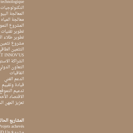
e technologique
التكنولوجيات 
المعالجة البيو
معالجة المياه ا
المشروع النمو
تطوير تقنيات ا
تطوير طلاء ال
مشروع تثمين ا
التثمين الطاقي
ET INNOV'US
الشراكة الاست
التعاون الدولي
اتفاقيات
الدعم الفني
قيادة وتقييم
تدعيم التموقع
الاقتصاد الأخ
تعزيز المهن ا
المشاريع الحال
Projets achevés
مشروع STAND Up