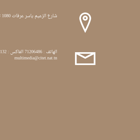
شارع الزعيم ياسر عرفات 1080 تونس
الهاتف : 71206486 الفاكس : 71772132
multimedia@citet.nat.tn