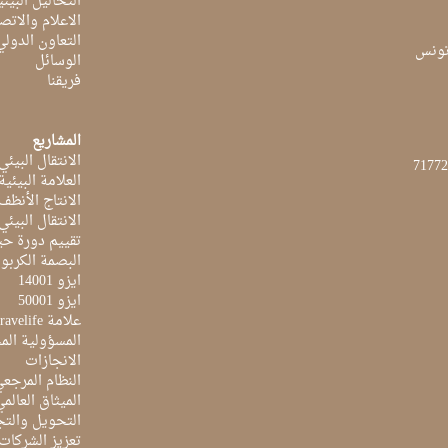
التحاليل البيئي
الاعلام والاتص
التعاون الدولي
الوسائل
فريقنا
المشاريع
الانتقال البيئي
العلامة البيئي
الانتاج الأنظف
الانتقال البيئي
تقييم دورة حيا
البصمة الكربون
ايزو 14001
ايزو 50001
علامة Travelife
المسؤولية الم
الانجازات
النظام المرجع
الميثاق العالم
التحويل والتج
تعزيز الشركات 