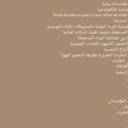
مؤسسات بيئية
لوجية للتكنولوجيا
Projet de mise en place d’une cellule de veill
الحديثة
لوجية للتربة الملوثة بالمحروقات بالبلاد التونسية
لمستعملة باعتماد تقنية النباتات المائية
ذجي لمعالجة المياه المستعملة
لتخمير اللامهوء للنفايات العضوية
ألواح الشمسية
لنفايات العضوية بطريقة التخمير المهوأ
 للنفايات
PROJ
راتيجية
 المؤسساتي
ضر
لخضراء