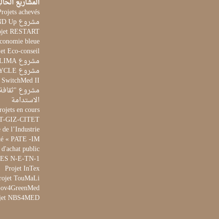
المشاريع الحال
Projets achevés
مشروع STAND Up
ojet RESTART
Economie bleue
et Eco-conseil
مشروع CLIMA
مشروع AQUACYCLE
t SwitchMed II
مشروع "ثقافة 
الاستدامة
rojets en cours
ET-GIZ-CITET
de l’Industrie
té « PATE -IM »
 d'achat public
 WES N-E-TN-1
Projet InTex
rojet TouMaLi
 Gov4GreenMed
jet NBS4MED