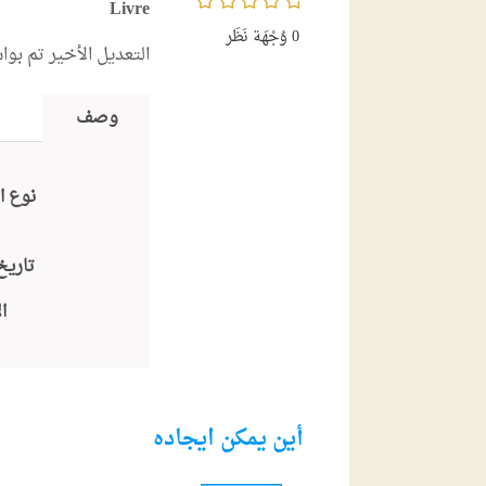
Livre
0
وُجْهَة نَظَر
التعديل الأخير تم بو
وصف
نوع ا
تاريخ
ا
أين يمكن ايجاده