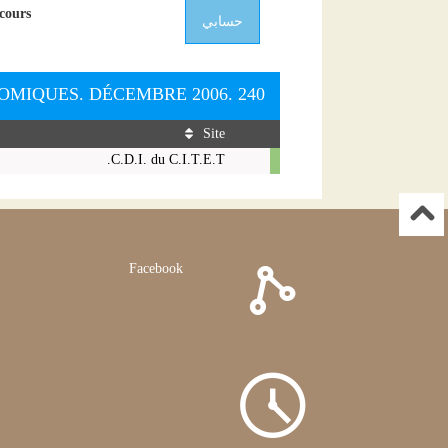
cours.
حسابي
OMIQUES. DÉCEMBRE 2006. 240
Site
Livre
C.D.I. du C.I.T.E.T.
-
2006
-
Conjoncture:
Etudes
Facebook
et
Informations
Economiques.
Décembre
2006.
240