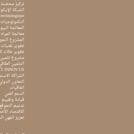
تركيز محضنة 
الشبكة الإيكو
e technologique
التكنولوجيات 
المعالجة البيو
معالجة المياه ا
المشروع النمو
تطوير تقنيات ا
تطوير طلاء ال
مشروع تثمين ا
التثمين الطاقي
ET INNOV'US
الشراكة الاست
التعاون الدولي
اتفاقيات
الدعم الفني
قيادة وتقييم
تدعيم التموقع
الاقتصاد الأخ
تعزيز المهن ا