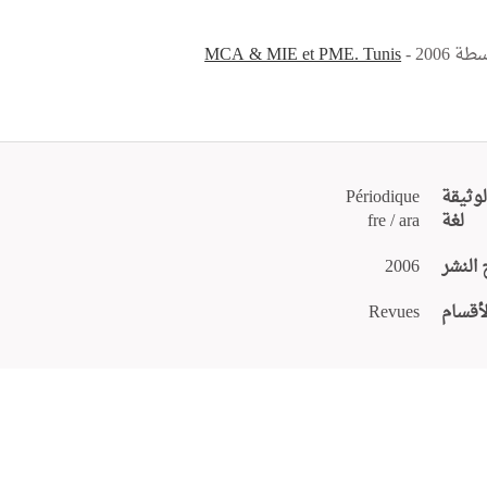
اسطة
- 2006
MCA & MIE et PME. Tunis
لوثيقة
Périodique
لغة
fre / ara
 النشر
2006
لأقسام
Revues