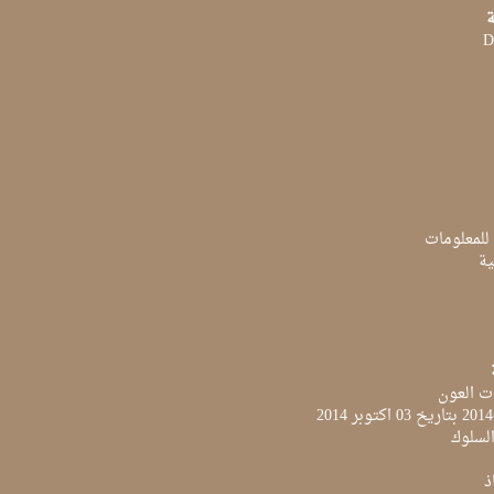
ة
D
 للمعلومات
ية
ت العون
لسلوك
ذ