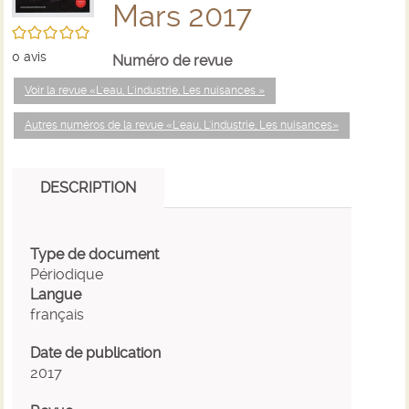
Mars 2017
/5
0
avis
Numéro de revue
Voir la revue «L'eau, L'industrie, Les nuisances »
Autres numéros de la revue «L'eau, L'industrie, Les nuisances»
DESCRIPTION
Type de document
Périodique
Langue
français
Date de publication
2017