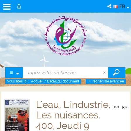
FR
Vous êtes ici :
Accueil
/
Détail du document
recherche avancée
L'eau, L'industrie,
Lien
per
Les nuisances.
En
(No
pa
400, Jeudi 9
fenê
ma