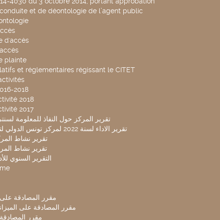
014-4030 du 3 octobre 2014, portant approbation
conduite et de déontologie de l’agent public
ntologie
accès
 d'accès
accès
 plainte
latifs et réglementaires régissant le CITET
ctivités
2016-2018
tivité 2018
tivité 2017
تقرير المركز حول النفاذ للمعلومة لسنتي 2019-20
تقرير الاداء لسنة 2022 لمركز تونس الدولي لتكنولوجيا البيئة
تقرير نشاط المركز 
تقرير نشاط المركز 
التقرير السنوي للأداء 
mme
مقرر المصادقة على ميزا
مقرر المصادقة على الميزانية ل
مقرر المصادقة ميز