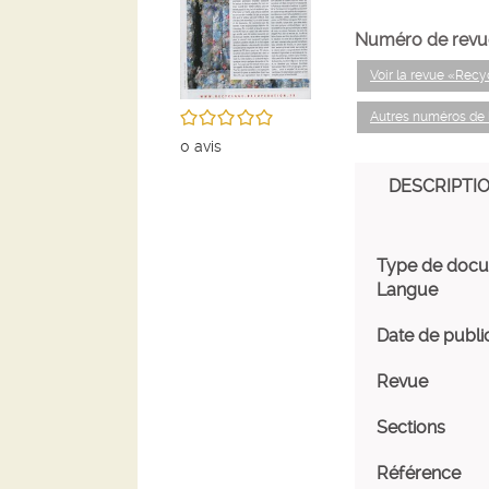
Numéro de revu
Voir la revue «Rec
/5
Autres numéros de 
0
avis
DESCRIPTI
Type de doc
Langue
Date de publi
Revue
Sections
Référence