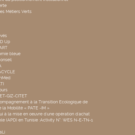
rte
es Métiers Verts
evés
ND Up
TART
omie bleue
onseil
A
UACYCLE
chMed
TI
ours
SET-GIZ-CITET
compagnement à la Transition Ecologique de
de la Mobilité « PATE -IM »
ui à la mise en oeuvre d'une opération d'achat
le (APD) en Tunisie :Activity N°: WES N-E-TN-1
aLi