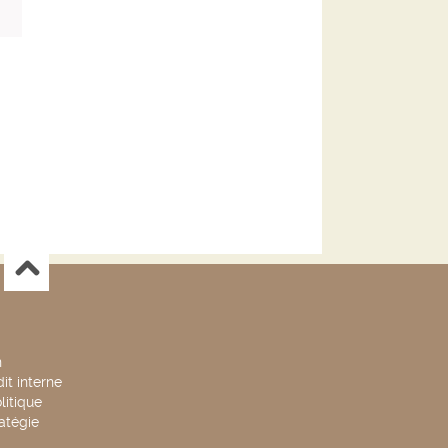
n
it interne
litique
ratégie