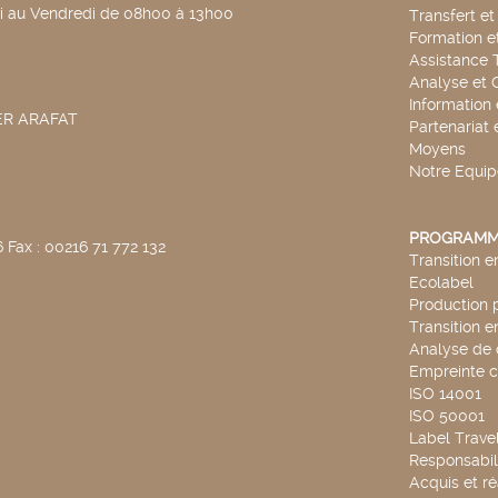
di au Vendredi de 08h00 à 13h00
Transfert e
Formation e
Assistance 
Analyse et 
Information
SER ARAFAT
Partenariat 
Moyens
Notre Equip
PROGRAMM
 Fax : 00216 71 772 132
Transition 
Ecolabel
Production 
Transition 
Analyse de 
Empreinte 
ISO 14001
ISO 50001
Label Travel
Responsabili
Acquis et ré