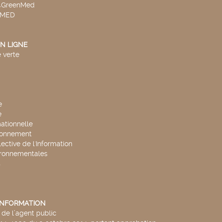
v4GreenMed
4MED
N LIGNE
 verte
e
e
mationnelle
ronnement
lective de l'Information
ironnementales
s
'INFORMATION
de l’agent public