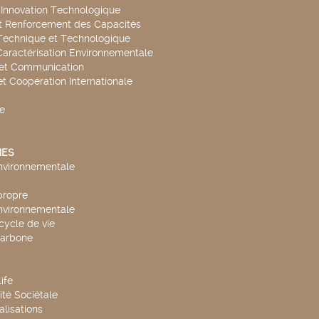
t Innovation Technologique
t Renforcement des Capacités
Technique et Technologique
Caractérisation Environnementale
 et Communication
et Coopération Internationale
e
ES
environnementale
propre
environnementale
cycle de vie
carbone
ife
té Sociétale
alisations