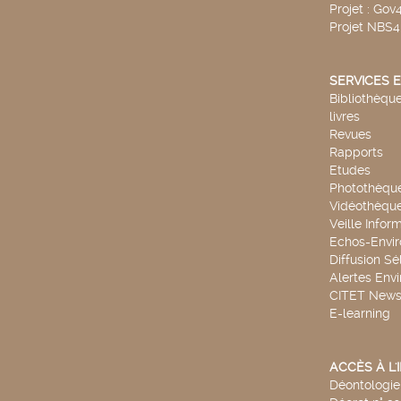
Projet : Go
Projet NBS
SERVICES E
Bibliothèque
livres
Revues
Rapports
Etudes
Photothèqu
Vidéothèqu
Veille Infor
Echos-Envi
Diffusion Sé
Alertes Env
CITET New
E-learning
ACCÈS À L
Déontologie 