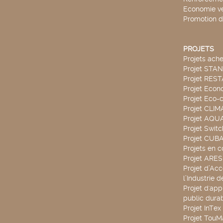
Economie ve
Promotion d
PROJETS
Projets ach
Projet STA
Projet RES
Projet Econ
Projet Eco-c
Projet CLIM
Projet AQ
Projet Swit
Projet CUBA
Projets en c
Projet ARE
Projet d’Ac
l’Industrie 
Projet d'app
public durab
Projet InTex
Projet TouM