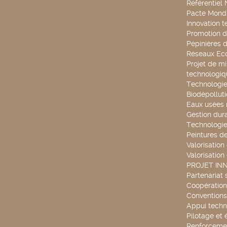
Référentiel
Pacte Mondi
Innovation 
Promotion d
Pépinières d
Réseaux Ec
Projet de mi
technologiq
Technologie
Biodépollut
Eaux usées 
Gestion dur
Technologie
Peintures d
Valorisation
Valorisation
PROJET IN
Partenariat 
Coopération 
Conventions
Appui techn
Pilotage et 
Renforcemen