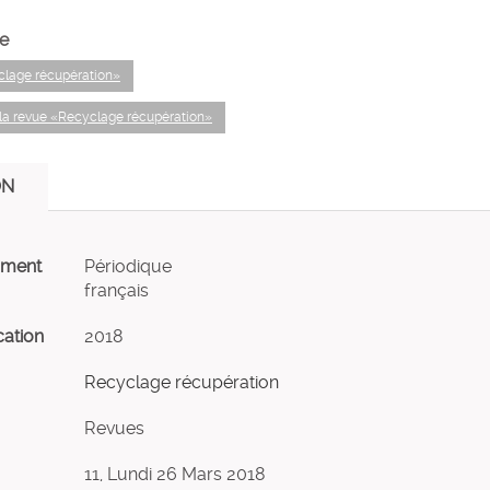
e
yclage récupération»
la revue «Recyclage récupération»
ON
ument
Périodique
français
cation
2018
Recyclage récupération
Revues
11, Lundi 26 Mars 2018