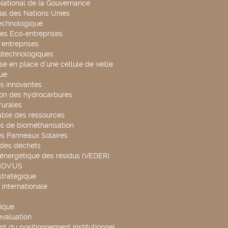
 National de la Gouvernance
al des Nations Unies
technologique
es Eco-entreprises
'entreprises
otechnologiques
se en place d’une cellule de veille
ue
s innovantes
ion des hydrocarbures
rurales
able des ressources
s de biométhanisation
es Panneaux Solaires
 des déchets
 énergétique des résidus (VEDER)
NOV'US
stratégique
internationale
ique
évaluation
t du positionnement institutionnel