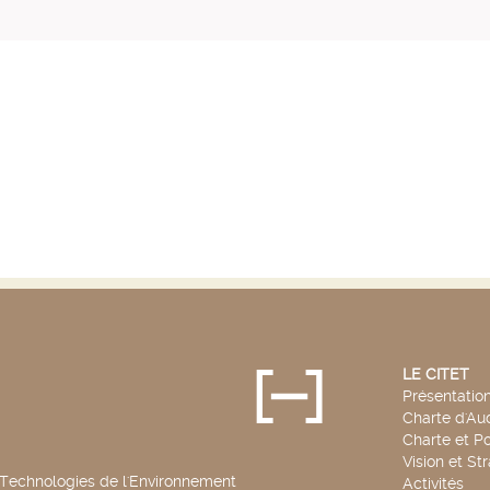
LE CITET
Présentatio
Charte d'Aud
Charte et Po
Vision et St
 Technologies de l'Environnement
Activités