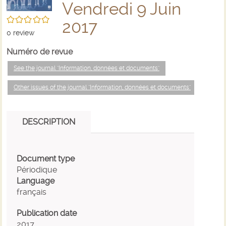
Vendredi 9 Juin
/5
2017
0
review
Numéro de revue
See the journal "Information, données et documents"
Other issues of the journal "Information, données et documents"
DESCRIPTION
Document type
Périodique
Language
français
Publication date
2017