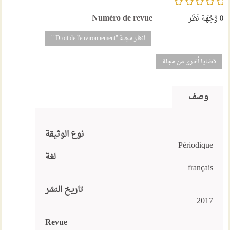
Numéro de revue
0
وُجْهَة نَظَر
انظر مجلة "Droit de l'environnement "
قضايا أخرى من مجلة
وصف
نوع الوثيقة
Périodique
لغة
français
تاريخ النشر
2017
Revue