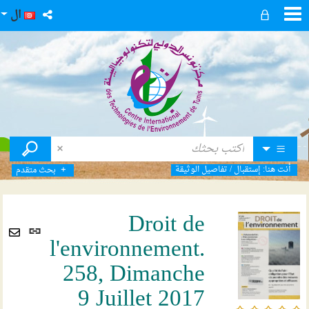
ال
أنت هنا:
إستقبال
/
تفاصيل الوثيقة
بحث متقدم
Droit de
رابط
l'environnement.
ثابت
Envoyer
(نافذ
258, Dimanche
par
جديد
mail
9 Juillet 2017
/5