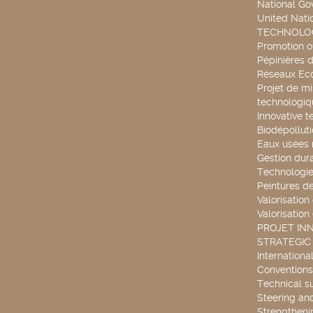
National G
United Nati
TECHNOLOG
Promotion o
Pépinières d
Réseaux Ec
Projet de mi
technologiq
Innovative t
Biodépollut
Eaux usées 
Gestion dur
Technologie
Peintures d
Valorisation
Valorisation
PROJET IN
STRATEGIC
Internationa
Conventions
Technical s
Steering an
Strengthenin