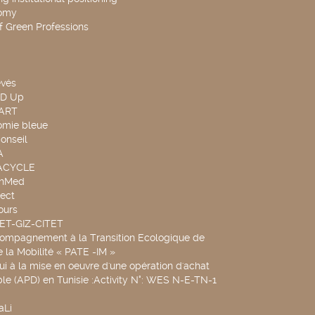
omy
f Green Professions
evés
ND Up
TART
omie bleue
onseil
A
UACYCLE
chMed
ect
ours
SET-GIZ-CITET
compagnement à la Transition Ecologique de
de la Mobilité « PATE -IM »
ui à la mise en oeuvre d'une opération d'achat
le (APD) en Tunisie :Activity N°: WES N-E-TN-1
aLi