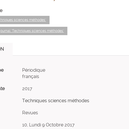
e
echniques sciences méthodes"
 journal "Techniques sciences méthodes"
ON
pe
Périodique
français
ate
2017
Techniques sciences méthodes
Revues
10, Lundi 9 Octobre 2017