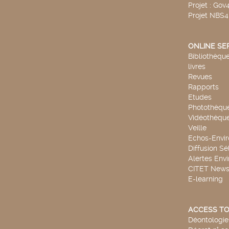
Projet : Go
Projet NBS
ONLINE SE
Bibliothèque
livres
Revues
Rapports
Etudes
Photothèqu
Vidéothèqu
Veille
Echos-Envi
Diffusion Sé
Alertes Env
CITET New
E-learning
ACCESS TO
Déontologie 