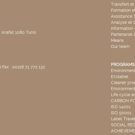
Transfert e
Formation e
Assistance 
Analyse et 
Information
 Arafat 1080 Tunis
Partenariat 
Means
Our team
PROGRAMS
 Fax : 00216 71 772 132
Environmenta
Ecolabel
Cleaner pro
Environmenta
Life cycle a
CARBON F
ISO 14001
ISO 50001
Label Travel
SOCIAL RES
ACHIEVEM