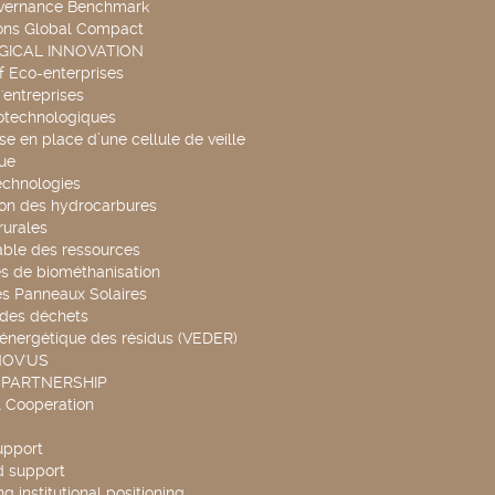
overnance Benchmark
ons Global Compact
ICAL INNOVATION
f Eco-enterprises
'entreprises
otechnologiques
se en place d’une cellule de veille
ue
echnologies
ion des hydrocarbures
rurales
able des ressources
s de biométhanisation
es Panneaux Solaires
 des déchets
 énergétique des résidus (VEDER)
NOV'US
 PARTNERSHIP
l Cooperation
upport
d support
g institutional positioning