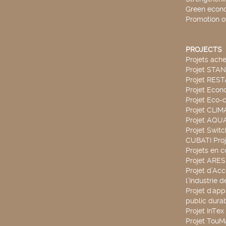
Green econ
Promotion o
PROJECTS
Projets ach
Projet STA
Projet RES
Projet Econ
Projet Eco-c
Projet CLIM
Projet AQ
Projet Swit
CUBATI Proj
Projets en c
Projet ARE
Projet d’Ac
l’Industrie 
Projet d'app
public durab
Projet InTex
Projet TouM