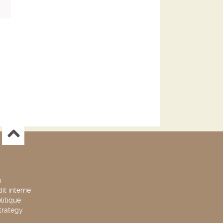
n
it interne
litique
trategy