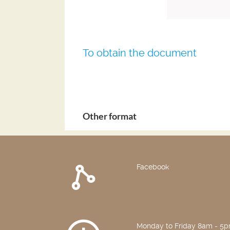
To obtain the document
Other format
Facebook
Monday to Friday 8am - 5