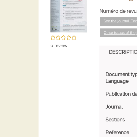
Numéro de revu
See the journal "T
Other issues of the
/5
0
review
DESCRIPTI
Document ty
Language
Publication d
Journal
Sections
Reference