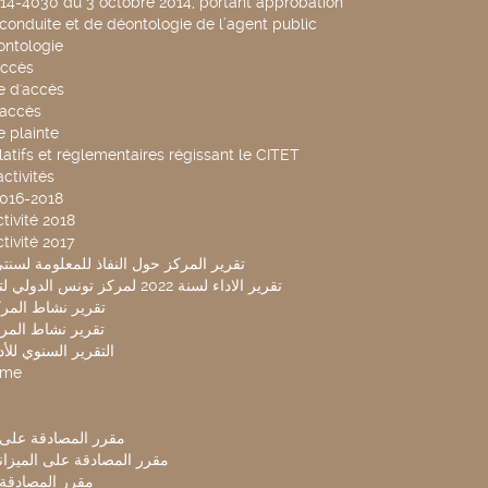
014-4030 du 3 octobre 2014, portant approbation
conduite et de déontologie de l’agent public
ntologie
accès
 d'accès
accès
 plainte
latifs et réglementaires régissant le CITET
ctivités
2016-2018
tivité 2018
tivité 2017
تقرير المركز حول النفاذ للمعلومة لسنتي 2019-20
تقرير الاداء لسنة 2022 لمركز تونس الدولي لتكنولوجيا البيئة
تقرير نشاط المركز 
تقرير نشاط المركز 
التقرير السنوي للأداء 
mme
مقرر المصادقة على ميزا
مقرر المصادقة على الميزانية ل
مقرر المصادقة ميز