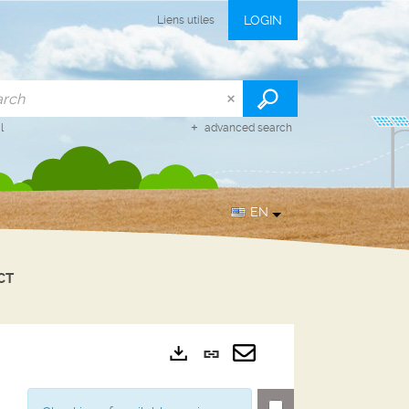
LOGIN
Liens utiles
l
advanced search
EN
CT
Permanent
Exports
link
Send