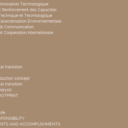
t Innovation Technologique
t Renforcement des Capacités
Technique et Technologique
Caractérisation Environnementale
 et Communication
et Coopération Internationale
l transition
duction concept
l transition
nalysis
OOTPRINT
ife
PONSIBILITY
ENTS AND ACCOMPLISHMENTS