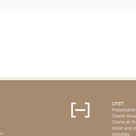
CITET
Présentatio
Charte d'Aud
Charte et Po
Vision and s
pm
Activities