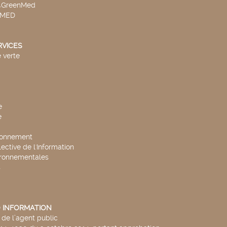
v4GreenMed
4MED
RVICES
 verte
e
e
ronnement
lective de l'Information
ironnementales
s
 INFORMATION
de l’agent public