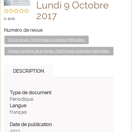
Lundi 9 Octobre
/5
2017
0
avis
Numéro de revue
Voir la revue «Techniques sciences méthodes»
Autres numéros de la revue «Techniques sciences méthodes»
DESCRIPTION
Type de document
Périodique
Langue
français
Date de publication
2017