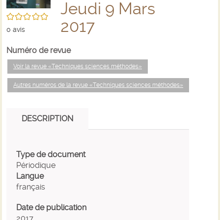
Jeudi 9 Mars
/5
2017
0
avis
Numéro de revue
Voir la revue «Techniques sciences méthodes»
Autres numéros de la revue «Techniques sciences méthodes»
DESCRIPTION
Type de document
Périodique
Langue
français
Date de publication
2017