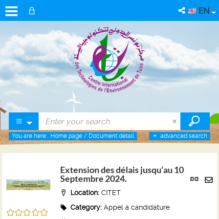
EN
You are here:
Home page
/
Document detail
advanced search
Extension des délais jusqu’au 10
Per
Septembre 2024.
link
Se
Location:
CITET
(Ne
by
win
Category:
Appel à candidature
/5
em