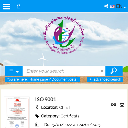
EN
You are here:
Home page
/
Document detail
advanced search
ISO 9001
Per
Location:
CITET
link
Se
(Ne
Category:
Certificats
by
win
em
- Du 25/01/2022 au 24/01/2025