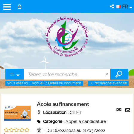
FR
Vous êtes ici :
Accueil
/
Détail du document
recherche avancée
Accès au financement
Lien
Localisation :
CITET
per
En
(No
Catégorie :
Appel à candidature
pa
fenê
/5
ma
- Du 16/02/2022 au 21/03/2022