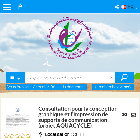
FR
Vous êtes ici :
Accueil
/
Détail du document
recherche avancée
Consultation pour la conception
Lien
graphique et l’impression de
per
supports de communication
En
(projet AQUACYCLE).
(No
pa
fenê
Localisation :
CITET
/5
ma