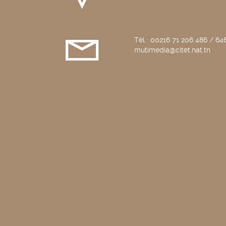
Tél : 00216 71 206 486 / 646
mutimedia@citet.nat.tn