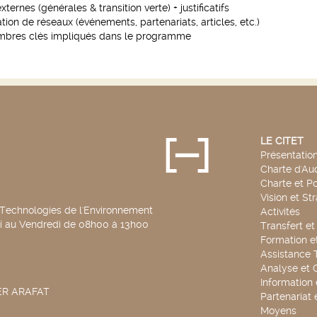
xternes (générales & transition verte) + justificatifs
tion de réseaux (événements, partenariats, articles, etc.)
mbres clés impliqués dans le programme
LE CITET
Présentatio
Charte d'Aud
Charte et Po
Vision et St
 Technologies de l'Environnement
Activités
di au Vendredi de 08h00 à 13h00
Transfert e
Formation e
Assistance 
Analyse et 
Information
SER ARAFAT
Partenariat 
Moyens