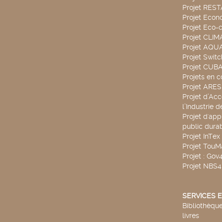
Projet RES
Projet Econ
Projet Eco-c
Projet CLIM
Projet AQ
Projet Swit
Projet CUBA
Projets en c
Projet ARE
Projet d’Ac
l’Industrie 
Projet d'app
public durab
Projet InTex
Projet TouM
Projet : Go
Projet NBS
SERVICES E
Bibliothèque
livres