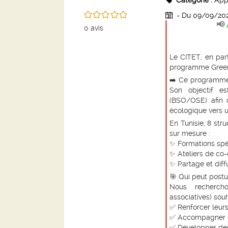
Catégorie :
App
/5
- Du 09/09/20
📢
0
avis
Le
CITET
, en pa
programme
Gree
➡️ Ce programme
Son objectif 
(BSO/OSE)
afin 
écologique vers 
En Tunisie,
8 stru
sur mesure :
✨ Formations spé
✨ Ateliers de co-
✨ Partage et diff
🎯
Qui peut postu
Nous recherch
associatives) souh
✅ Renforcer leur
✅ Accompagner ef
✅ Développer des 