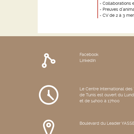
- Collaborations e
- Preuves d’anima
- CV de 2 à 3 me
Facebook
LinkedIn
Le Centre International des
de Tunis est ouvert du Lun
et de 14h00 à 17h00
Boulevard du Leader YAS