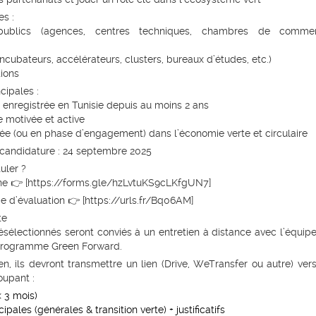
s :
ublics (agences, centres techniques, chambres de commer
incubateurs, accélérateurs, clusters, bureaux d’études, etc.)
ions
cipales :
 enregistrée en Tunisie depuis au moins 2 ans
e motivée et active
ée (ou en phase d’engagement) dans l’économie verte et circulaire
 candidature : 24 septembre 2025
ler ?
ne 👉 [
https://forms.gle/hzLvtuKS9cLKfgUN7
]
me d’évaluation
👉 [
https://urls.fr/Bq06AM
]
te
sélectionnés seront conviés à un
entretien à distance
avec l’équip
 programme
Green Forward
.
en, ils devront transmettre un lien (Drive, WeTransfer ou autre) ver
upant :
 3 mois)
ipales (générales & transition verte) + justificatifs