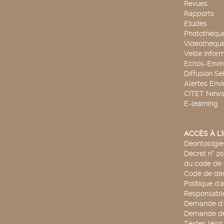
Revues
Rapports
Etudes
Photothèqu
Vidéothèqu
Veille Infor
Echos-Envi
Diffusion Sé
Alertes Env
CITET New
E-learning
ACCÈS À L
Déontologie 
Décret n° 2
du code de 
Code de déo
Politique d'
Responsable
Demande d'
Demande de
Textes légis