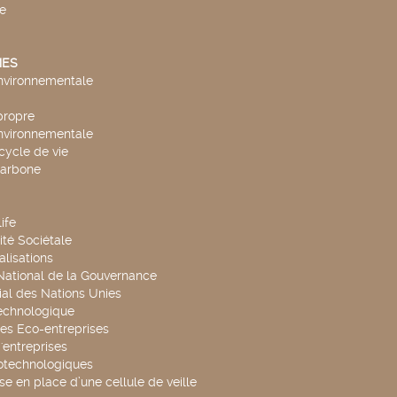
e
ES
environnementale
propre
environnementale
cycle de vie
carbone
ife
té Sociétale
alisations
 National de la Gouvernance
al des Nations Unies
technologique
es Eco-entreprises
'entreprises
otechnologiques
se en place d’une cellule de veille