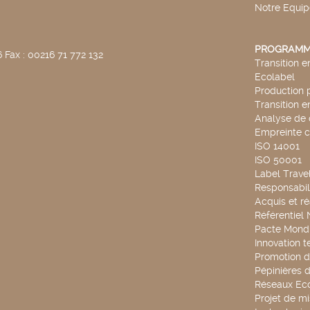
Notre Equip
PROGRAMM
 Fax : 00216 71 772 132
Transition 
Ecolabel
Production 
Transition 
Analyse de 
Empreinte 
ISO 14001
ISO 50001
Label Travel
Responsabili
Acquis et ré
Référentiel
Pacte Mondi
Innovation 
Promotion d
Pépinières d
Réseaux Ec
Projet de mi