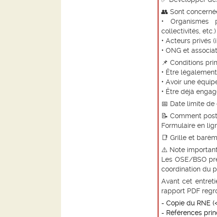
👥
Sont concernée
• Organismes p
collectivités, etc.)
• Acteurs privés (
• ONG et associat
📌
Conditions prin
• Être légalement
• Avoir une équip
• Être déjà engag
📅
Date limite de
📝
Comment postu
Formulaire en lig
📑
Grille et barè
⚠️
Note importan
Les OSE/BSO pré
coordination du
Avant cet entreti
rapport PDF
regro
- Copie du RNE (<
- Références princ