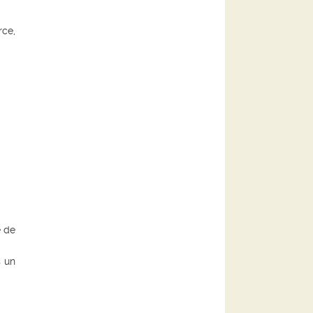
ce,
e de
s un