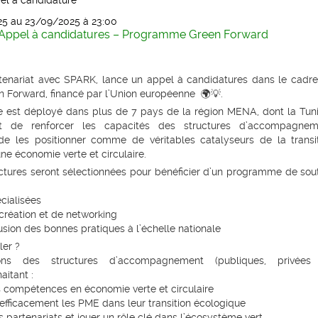
el à candidature
25 au 23/09/2025
à 23:00
Appel à candidatures – Programme Green Forward
rtenariat avec
SPARK
, lance un appel à candidatures dans le cadr
n Forward, financé par
l’
Union européenne
🌍💡.
 est déployé dans plus de
7 pays de la région MENA
, dont la Tuni
est de
renforcer les capacités des structures d’accompagnem
de les positionner comme de véritables catalyseurs de la transi
une
économie verte et circulaire
.
ctures seront sélectionnées
pour bénéficier d’un programme de sou
cialisées
création et de networking
usion des bonnes pratiques à l’échelle nationale
ler ?
ons des structures d’accompagnement (publiques, privées
aitant :
s compétences en économie verte et circulaire
ficacement les PME dans leur transition écologique
partenariats et jouer un rôle clé dans l’écosystème vert