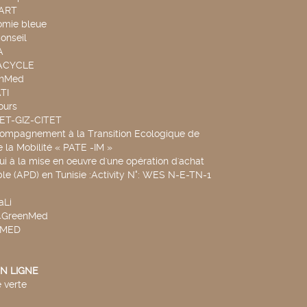
TART
omie bleue
onseil
A
UACYCLE
chMed
TI
ours
SET-GIZ-CITET
compagnement à la Transition Ecologique de
de la Mobilité « PATE -IM »
ui à la mise en oeuvre d'une opération d'achat
le (APD) en Tunisie :Activity N°: WES N-E-TN-1
aLi
v4GreenMed
4MED
N LIGNE
 verte