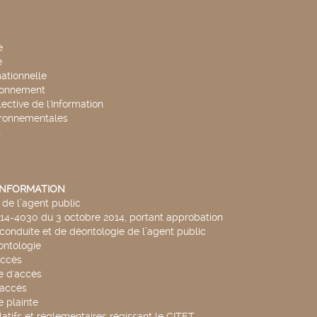
e
e
mationnelle
ronnement
lective de l'Information
ironnementales
s
'INFORMATION
de l’agent public
014-4030 du 3 octobre 2014, portant approbation
conduite et de déontologie de l’agent public
ntologie
accès
 d'accès
accès
 plainte
latifs et réglementaires régissant le CITET