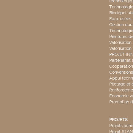
technologiq
Technologie
Biodépollut
Eaux usées 
Gestion dur
Technologie
Peintures d
Valorisation
Valorisation
PROJET IN
Partenariat 
Coopération 
Conventions
Appui techn
Pilotage et 
Renforcemen
Economie ve
Promotion d
PROJETS
Projets ach
Projet STA