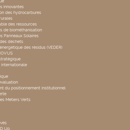
ue
s innovantes
ion des hydrocarbures
rurales
able des ressources
s de biométhanisation
es Panneaux Solaires
 des déchets
 énergétique des résidus (VEDER)
NOV'US
stratégique
internationale
ique
évaluation
t du positionnement institutionnel
rte
es Métiers Verts
evés
ND Up