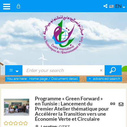
EN
You are here:
Home page
/
Document detail
advanced search
Programme « Green Forward »
Per
en Tunisie : Lancement du
link
Premier Atelier thématique pour
Se
Accélérer la Transition vers une
(Ne
by
Économie Verte et Circulaire
win
/5
em