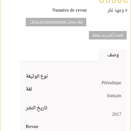
Numéro de revue
0
وُجْهَة نَظَر
انظر مجلة "Droit de l'environnement "
قضايا أخرى من مجلة
وصف
نوع الوثيقة
Périodique
لغة
français
تاريخ النشر
2017
Revue