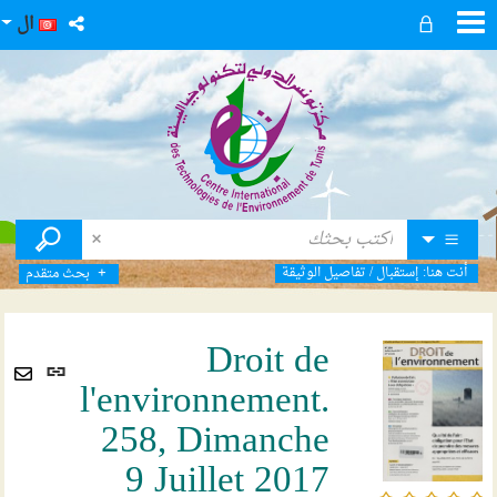
ال
أنت هنا:
إستقبال
/
تفاصيل الوثيقة
بحث متقدم
Droit de
رابط
l'environnement.
ثابت
Envoyer
(نافذ
258, Dimanche
par
جديد
mail
9 Juillet 2017
/5