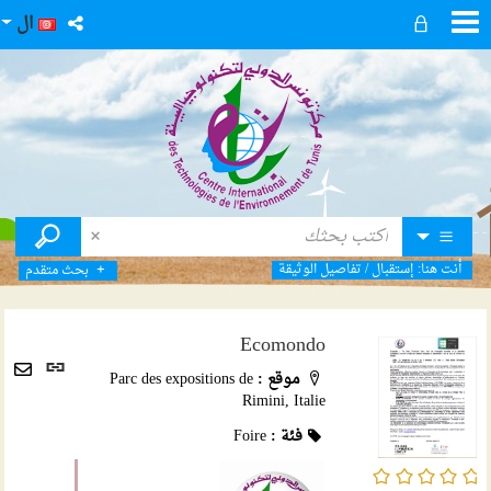
ال
أنت هنا:
إستقبال
/
تفاصيل الوثيقة
بحث متقدم
Ecomondo
رابط
موقع :
Parc des expositions de
ثابت
Envoyer
Rimini, Italie
(نافذ
par
جديد
فئة :
Foire
mail
/5