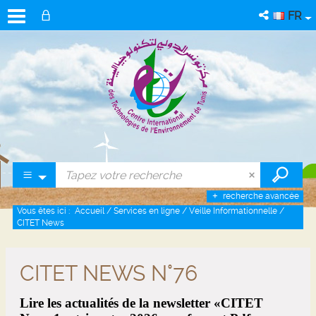
FR
recherche avancée
Vous êtes ici :
Accueil
/
Services en ligne
/
Veille Informationnelle
/
CITET News
CITET NEWS N°76