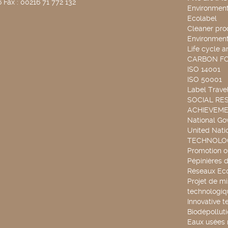
 Fax : 00216 71 772 132
Environmenta
Ecolabel
Cleaner pro
Environmenta
Life cycle a
CARBON F
ISO 14001
ISO 50001
Label Travel
SOCIAL RES
ACHIEVEM
National G
United Nati
TECHNOLOG
Promotion o
Pépinières d
Réseaux Ec
Projet de mi
technologiq
Innovative t
Biodépollut
Eaux usées 