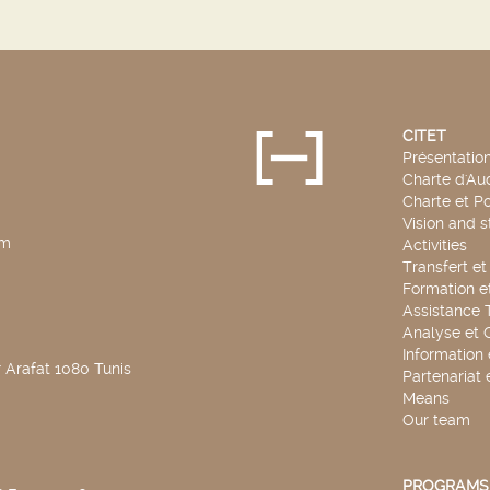
CITET
Présentatio
Charte d'Aud
Charte et Po
Vision and s
pm
Activities
Transfert e
Formation e
Assistance 
Analyse et 
Information
 Arafat 1080 Tunis
Partenariat 
Means
Our team
PROGRAMS