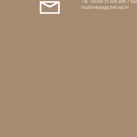
Tél : 00216 71 206 486 / 646
multimedia@citet.nat.tn