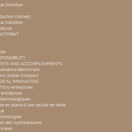
l transition
duction concept
l transition
nalysis
OOTPRINT
ife
PONSIBILITY
ENTS AND ACCOMPLISHMENTS
overnance Benchmark
ons Global Compact
ICAL INNOVATION
f Eco-enterprises
'entreprises
otechnologiques
se en place d’une cellule de veille
ue
echnologies
ion des hydrocarbures
rurales