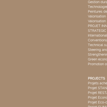
Gestion dur
Technologie
Peintures d
Valorisation
Valorisation
PROJET IN
STRATEGIC
Internationa
Conventions
Technical s
Steering an
Strengthenin
Green econ
Promotion o
PROJECTS
Projets ach
Projet STA
Projet RES
Projet Econ
Projet Eco-c