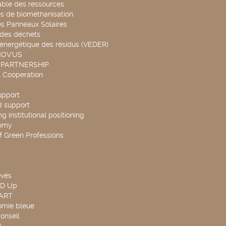
able des ressources
s de biométhanisation
es Panneaux Solaires
 des déchets
 énergétique des résidus (VEDER)
NOV'US
 PARTNERSHIP
l Cooperation
upport
d support
g institutional positioning
omy
f Green Professions
evés
ND Up
TART
omie bleue
onseil