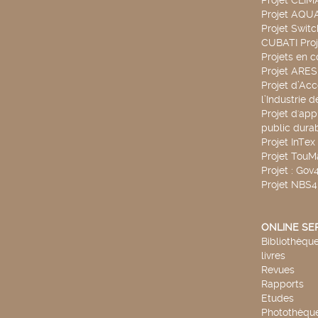
Projet CLIM
Projet AQ
Projet Swit
CUBATI Proj
Projets en c
Projet ARE
Projet d’Ac
l’Industrie 
Projet d'app
public durab
Projet InTex
Projet TouM
Projet : Go
Projet NBS
ONLINE SE
Bibliothèque
livres
Revues
Rapports
Etudes
Photothèqu