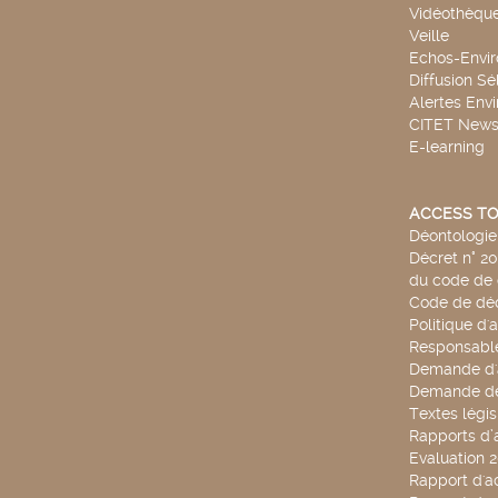
Vidéothèqu
Veille
Echos-Envi
Diffusion Sé
Alertes Env
CITET New
E-learning
ACCESS TO
Déontologie 
Décret n° 2
du code de 
Code de déo
Politique d'
Responsable
Demande d'
Demande de
Textes légis
Rapports d’a
Evaluation 
Rapport d'ac