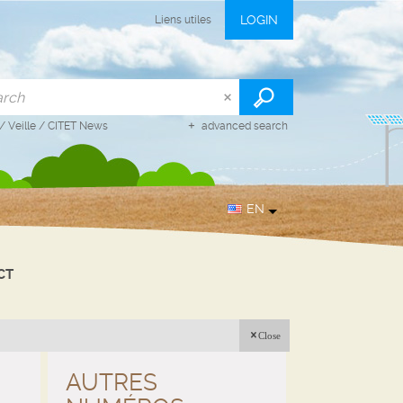
LOGIN
Liens utiles
/
Veille
/
CITET News
advanced search
EN
CT
Close
AUTRES