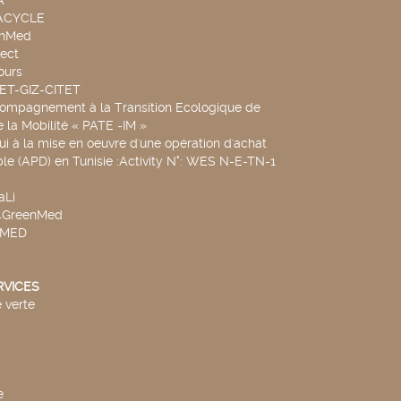
A
UACYCLE
chMed
ect
ours
SET-GIZ-CITET
compagnement à la Transition Ecologique de
de la Mobilité « PATE -IM »
ui à la mise en oeuvre d'une opération d'achat
le (APD) en Tunisie :Activity N°: WES N-E-TN-1
aLi
v4GreenMed
4MED
RVICES
 verte
e