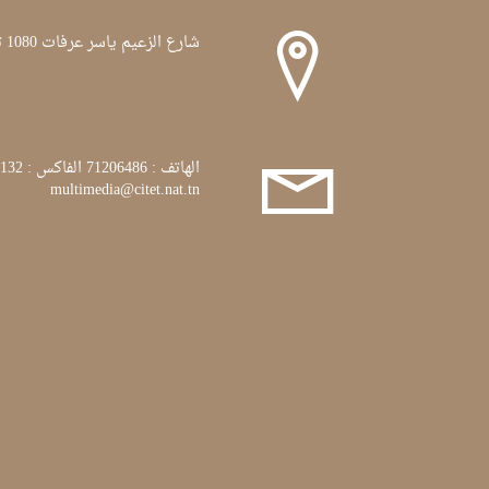
شارع الزعيم ياسر عرفات 1080 تونس
الهاتف : 71206486 الفاكس : 71772132
multimedia@citet.nat.tn