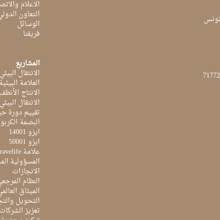
الاعلام والاتص
التعاون الدولي
الوسائل
فريقنا
المشاريع
الانتقال البيئي
العلامة البيئي
الانتاج الأنظف
الانتقال البيئي
تقييم دورة حيا
البصمة الكربون
ايزو 14001
ايزو 50001
علامة Travelife
المسؤولية الم
الانجازات
النظام المرجع
الميثاق العالم
التحويل والتج
تعزيز الشركات 