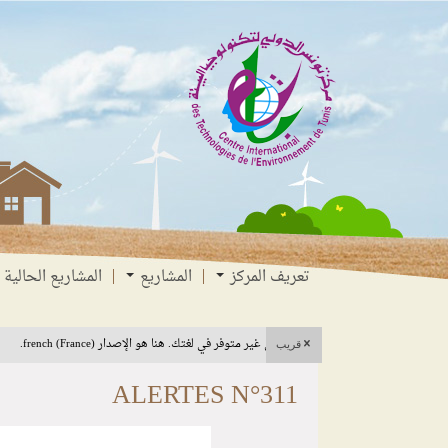
انتقل
انتقال
الانتقال
إلى
إلى
إلى
البحث
القائمة
المحتوى
تعريف المركز
المشاريع
المشاريع الحالية
هذا المحتوى غير متوفر في لغتك. هنا هو الإصدار french (France).
قريب
ALERTES N°311