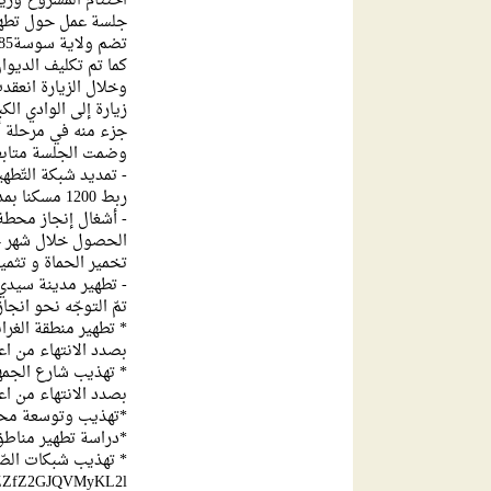
اختتام المشروع وزيا
جلسة عمل حول تطهير
تضم ولاية سوسة85 محطة ضخ و9 محطات تطهير تعالج قرابة 1200 مليون مكعب في السنة.
كما تم تكليف الديوان الوطني للتطهير 
وخلال الزيارة انعقد
زيارة إلى الوادي الك
جزء منه في مرحلة أ
وضمت الجلسة متابعة 
- تمديد شبكة التّطه
ربط 1200 مسكنا بمد 12 كم القنوات وبناء وتجهيز 7 محطّات ضخّ.
تخمير الحماة و تثمين
- تطهير مدينة سيدي 
تمّ التوجّه نحو انج
* تطهير منطقة الغراب
بصدد الانتهاء من ا
* تهذيب شارع الجمهو
بصدد الانتهاء من ا
*تهذيب وتوسعة محطّ
*دراسة تطهير مناطق النفيضة ، لتص
* تهذيب شبكات الص
MxZZfZ2GJQVMyKL2l