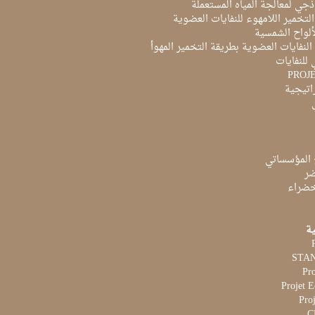
ذجي لمعالجة المياه المستعملة
لتخمير اللامهوء للنفايات العضوية
ألواح الشمسية
لنفايات العضوية بطريقة التخمير المهوأ
 للنفايات
PROJ
راتيجية
 المؤسساتي
ضر
لخضراء
ية
Pr
Projet 
Proj