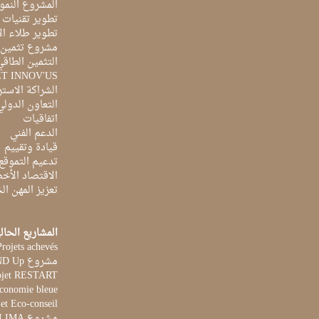
المشروع النمو
تطوير تقنيات ا
تطوير طلاء ال
مشروع تثمين ا
التثمين الطاقي
ET INNOV'US
الشراكة الاست
التعاون الدولي
اتفاقيات
الدعم الفني
قيادة وتقييم
تدعيم التموقع
الاقتصاد الأخ
تعزيز المهن ا
المشاريع الحال
Projets achevés
مشروع STAND Up
ojet RESTART
Economie bleue
et Eco-conseil
مشروع CLIMA