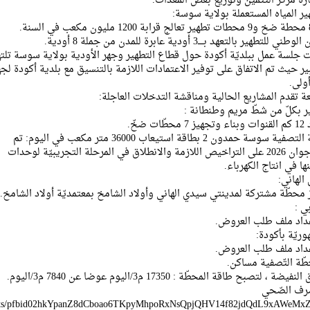
رة مركز التثمين وتوزيع بعض المعدات.
 المياه المستعملة بولاية سوسة:
بالتعهد بــــ3 أودية عابرة للمدن من جملة 8 أودية.
ت جلسة عمل ببلديّة أكودة حول قطاع التطهير وجهر الأودية بولاية سوسة تلته
بير حيث تم الاتفاق على توفير الاعتمادات اللازمة بالتنسيق مع بلدية أكودة لجه
ولى.
تقدم المشاريع الحالية ومناقشة التدخلات العاجلة:
ير بكلّ من شطّ مريم وطنطانة :
- أشغال إنجاز محطة التصفية سوسة حمدون 2 بطاقة استيعاب 36000 متر مكعب في اليوم: تم
الحصول خلال شهر جوان 2026 على التراخيص اللازمة والانطلاق في المرحلة التجريبيّة لوحدات
ها في انتاج الكهرباء.
الهاني:
از محطّة مشتركة لمدينتي سيدي الهاني وأولاد الشامخ بمعتمديّة أولاد الشامخ.
ي :
عداد ملف طلب العروض.
ريّة بأكودة:
عداد ملف طلب العروض.
ة التّصفية مساكن.
بح طاقة المحطّة : 17350 م3/اليوم عوضا عن 7840 م3/اليوم.
ّرف الصّحي
t/posts/pfbid02hkYpanZ8dCboao6TKpyMhpoRxNsQpjQHV14f82jdQdL9xAWe