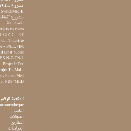
مشروع AQUACYCLE
t SwitchMed II
مشروع "ثقافة 
الاستدامة
rojets en cours
ET-GIZ-CITET
de l’Industrie
té « PATE -IM »
 d'achat public
 WES N-E-TN-1
Projet InTex
rojet TouMaLi
 Gov4GreenMed
jet NBS4MED
المكتبة الرقمي
ocumenthèque
الكتب
المجلات
التقارير
الدراسات