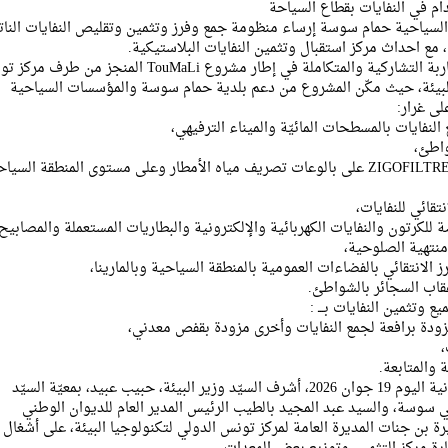
م في النفايات بقطاع السياحة
 السياحية حمام سوسة إرساء منظومة جمع وفرز وتثمين وتقليص النفايات النا
مع احداث مركز استقبال وتثمين النفايات البلاستيكية.
وتم اعتماد هذه المقاربة التشاركية والمتكاملة في إطار مشروع TouMaLi المنجز من طر
البيئة، حيث مكّن المشروع من دعم بلدية حمام سوسة والمؤسسات السياحية
ى غرار:
نفايات بالمسطحات المائيّة والميناء الترفيهي،
• تركيب 100 نظام ZIGOFILTRES على بالوعات تصريف مياه الأمطار وعلى مستوى المنطقة السيا
صة للكرتون والنفايات الكهربائية والإلكترونية والبطاريات المستعملة والمصابيح
منتهية الصلوحية،
ع وتثمين النفايات بـــ :
زودة برافعة لجمع النفايات وأخرى مزودة بقفص معدني،
وخلال الزيارة الميدانية اليوم 19 جوان 2026، أشرف السيّد وزير البيئة، حبيب عبيد، بمعيّة السيّد
ي سوسة، والسيد عبد المجيد بالطيب الرئيس المدير العام للديوان الوطني
رة بن جنات المديرة العامة لمركز تونس الدولي لتكنولوجيا البيئة، على أشغال