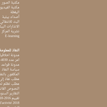
مكتبة الصور
مكتبة الفيديو
اليقظة
أصداء بيئية
البث للانتقائي
الانذارات البيئ
نشرية المركز
E-learning
النفاذ للمعلومة
مدونة اخلاقيا
امر عدد 4030-2014 بتاريخ 03 اكتوبر 2014
مدونة قواعد ا
سياسة النفاذ
المكلفون بالنفا
مطلب نفاذ إلى
مطلب تظلم لد
النصوص القانو
التقارير السنو
تقييم 2016-2018
d'activité 2018