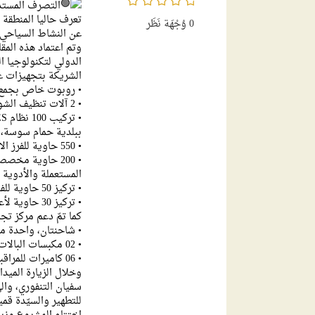
التصرف المستدا
تعرف حاليا المنطقة
0
وُجْهَة نَظَر
عن النشاط السياحي، 
الدولي لتكنولوجيا 
الشريكة بتجهيزات عل
• روبوت خاص بجمع ال
• 2 آلات تنظيف الشواطئ،
ببلدية حمام سوسة،
• 550 حاوية للفرز الانتقائي للنفايات،
• 200 حاوية مخص
المستعملة والأدوية 
• تركيز 50 حاوية للفرز الانتقائي بالفضاءات العمومية بالمنطقة السياحية وبالمارينا،
• تركيز 30 حاوية لأعقاب السجائر بالشواطئ.
كما تمّ دعم مركز تجمي
• شاحنتان، واحدة م
• 02 مكبسات البالات،
• 06 كاميرات للمراقبة والمتابعة.
سفيان التنفوري، وال
للتطهير والسيّدة قمي