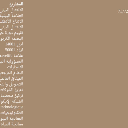
المشاريع
الانتقال البيئي
العلامة البيئي
الانتاج الأنظف
الانتقال البيئي
تقييم دورة حيا
البصمة الكربون
ايزو 14001
ايزو 50001
علامة Travelife
المسؤولية الم
الانجازات
النظام المرجع
الميثاق العالم
التحويل والتج
تعزيز الشركات 
تركيز محضنة 
الشبكة الإيكو
e technologique
التكنولوجيات 
المعالجة البيو
معالجة المياه ا