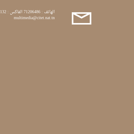
الهاتف : 71206486 الفاكس : 71772132
multimedia@citet.nat.tn