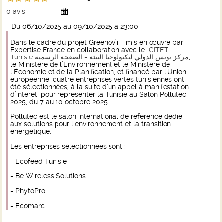
0
avis
- Du 06/10/2025 au 09/10/2025
à 23:00
Dans le cadre du projet Greenov’i, mis en œuvre par
Expertise France
en collaboration avec le
CITET
Tunisie
مركز تونس الدولي لتكنولوجيا البيئة - الصفحة الرسمية
,
le Ministère de l’Environnement et le Ministère de
l’Économie et de la Planification, et financé par l’
Union
européenne
,quatre entreprises vertes tunisiennes ont
été sélectionnées, à la suite d’un appel à manifestation
d’intérêt, pour représenter la Tunisie au Salon Pollutec
2025, du 7 au 10 octobre 2025.
Pollutec est le salon international de référence dédié
aux solutions pour l’environnement et la transition
énergétique.
Les entreprises sélectionnées sont :
- Ecofeed Tunisie
- Be Wireless Solutions
- PhytoPro
- Ecomarc