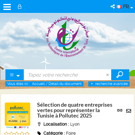
FR
Vous êtes ici :
Accueil
/
Détail du document
recherche avancée
Sélection de quatre entreprises
Lien
vertes pour représenter la
per
Tunisie à Pollutec 2025
En
(No
pa
Localisation :
Lyon
fenê
ma
Catégorie :
Foire
/5