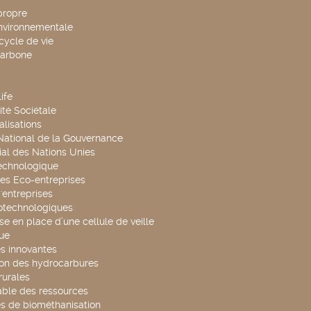
propre
environnementale
cycle de vie
carbone
ife
té Sociétale
alisations
 National de la Gouvernance
al des Nations Unies
technologique
es Eco-entreprises
'entreprises
otechnologiques
se en place d’une cellule de veille
ue
s innovantes
ion des hydrocarbures
rurales
able des ressources
s de biométhanisation