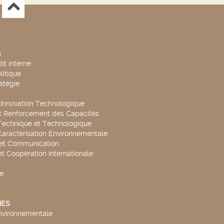
n
it interne
litique
ratégie
t Innovation Technologique
t Renforcement des Capacités
Technique et Technologique
Caractérisation Environnementale
 et Communication
et Coopération Internationale
e
ES
environnementale