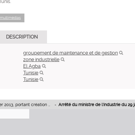
unis.
 multimédias
DESCRIPTION
groupement de maintenance et de gestion
zone industrielle
El Agba
Tunisie
Tunisie
Arrêté du ministre de l'industrie du 29 janvier 2013, portant création d’un groupement de maintenance et de gestion de la zone industrielle d'El Agba du gouvernorat de Tunis.
-