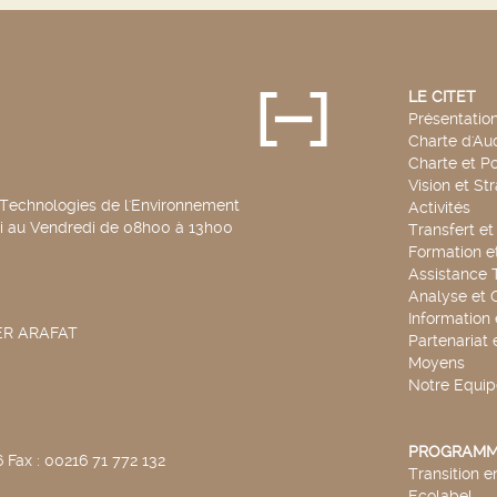
LE CITET
Présentatio
Charte d'Aud
Charte et Po
Vision et St
 Technologies de l'Environnement
Activités
di au Vendredi de 08h00 à 13h00
Transfert e
Formation e
Assistance 
Analyse et 
Information
SER ARAFAT
Partenariat 
Moyens
Notre Equip
PROGRAMM
 Fax : 00216 71 772 132
Transition 
Ecolabel