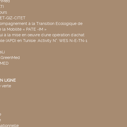
chMed
TI
ours
SET-GIZ-CITET
compagnement à la Transition Ecologique de
de la Mobilité « PATE -IM »
ui à la mise en oeuvre d'une opération d'achat
le (APD) en Tunisie :Activity N°: WES N-E-TN-1
aLi
v4GreenMed
4MED
N LIGNE
 verte
e
e
mationnelle