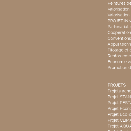
Peintures d
Valorisation
Valorisation
PROJET IN
Partenariat 
Coopération 
Conventions
Appui techn
Pilotage et 
Renforcemen
Economie ve
Promotion d
PROJETS
Projets ach
Projet STA
Projet RES
Projet Econ
Projet Eco-c
Projet CLIM
Projet AQ