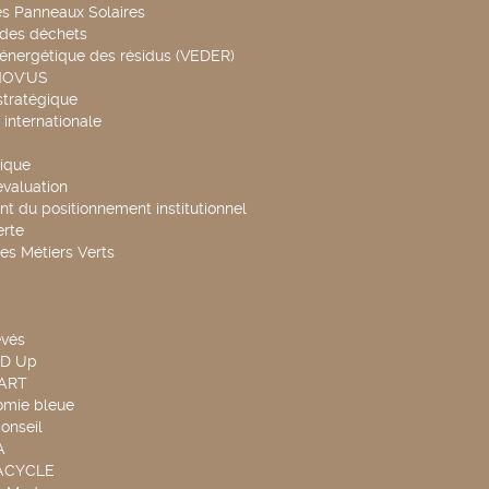
es Panneaux Solaires
 des déchets
 énergétique des résidus (VEDER)
NOV'US
stratégique
internationale
ique
évaluation
t du positionnement institutionnel
rte
es Métiers Verts
evés
ND Up
TART
omie bleue
onseil
A
UACYCLE