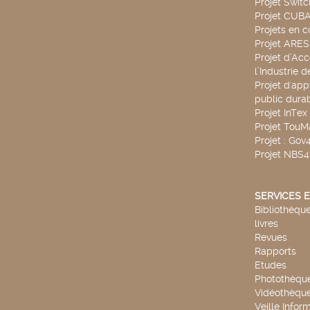
Projet Swit
Projet CUBA
Projets en c
Projet ARE
Projet d’Ac
l’Industrie 
Projet d'app
public durab
Projet InTex
Projet TouM
Projet : Go
Projet NBS
SERVICES E
Bibliothèque
livres
Revues
Rapports
Etudes
Photothèqu
Vidéothèqu
Veille Infor