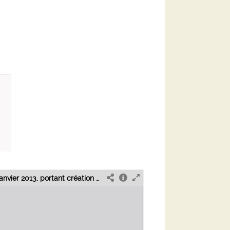
Arrêté du ministre de l'industrie du 29 janvier 2013, portant création d’un groupement de maintenance et de gestion de la zone industrielle d'El Agba du gouvernorat de Tunis.