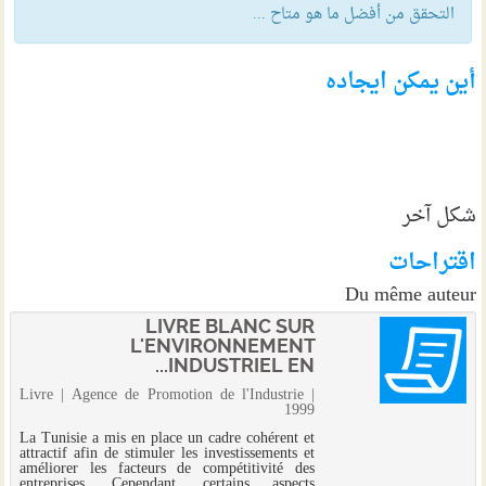
التحقق من أفضل ما هو متاح ...
أين يمكن ايجاده
شكل آخر
اقتراحات
Du même auteur
LIVRE BLANC SUR
L'ENVIRONNEMENT
INDUSTRIEL EN...
Livre | Agence de Promotion de l'Industrie |
1999
La Tunisie a mis en place un cadre cohérent et
attractif afin de stimuler les investissements et
améliorer les facteurs de compétitivité des
entreprises. Cependant, certains aspects