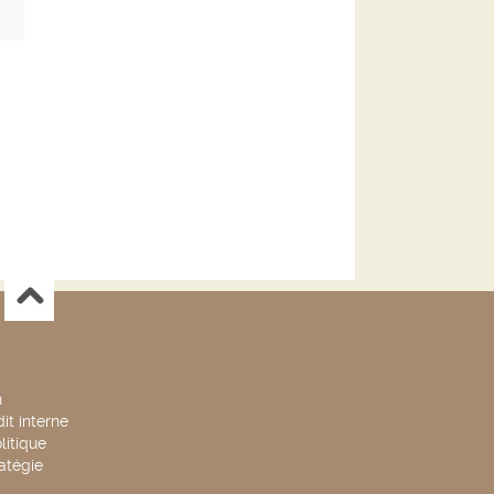
n
it interne
litique
ratégie