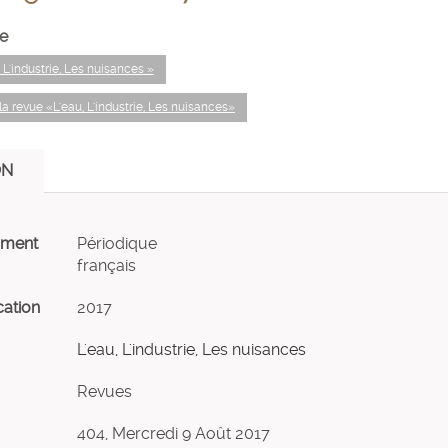
e
, L'industrie, Les nuisances »
a revue «L'eau, L'industrie, Les nuisances»
ON
ument
Périodique
français
cation
2017
L'eau, L'industrie, Les nuisances
Revues
404, Mercredi 9 Août 2017