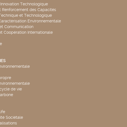
t Innovation Technologique
t Renforcement des Capacités
Technique et Technologique
Caractérisation Environnementale
 et Communication
et Coopération Internationale
e
ES
environnementale
propre
environnementale
cycle de vie
carbone
ife
té Sociétale
alisations