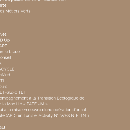
rte
es Métiers Verts
evés
ND Up
TART
omie bleue
onseil
A
UACYCLE
chMed
TI
ours
SET-GIZ-CITET
compagnement à la Transition Ecologique de
de la Mobilité « PATE -IM »
ui à la mise en oeuvre d'une opération d'achat
le (APD) en Tunisie :Activity N°: WES N-E-TN-1
aLi