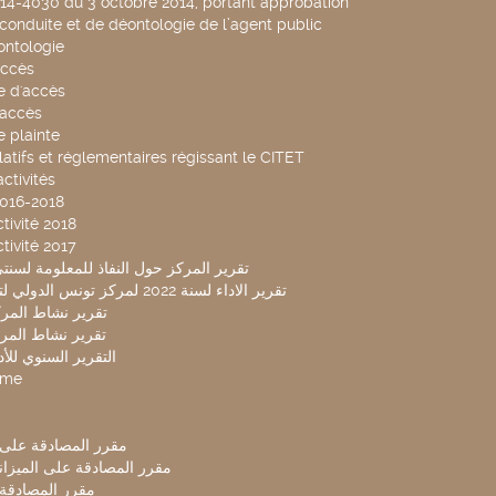
014-4030 du 3 octobre 2014, portant approbation
conduite et de déontologie de l’agent public
ntologie
accès
 d'accès
accès
 plainte
latifs et réglementaires régissant le CITET
ctivités
2016-2018
tivité 2018
tivité 2017
تقرير المركز حول النفاذ للمعلومة لسنتي 2019-20
تقرير الاداء لسنة 2022 لمركز تونس الدولي لتكنولوجيا البيئة
تقرير نشاط المركز 
تقرير نشاط المركز 
التقرير السنوي للأداء 
mme
مقرر المصادقة على ميزا
مقرر المصادقة على الميزانية ل
مقرر المصادقة ميز