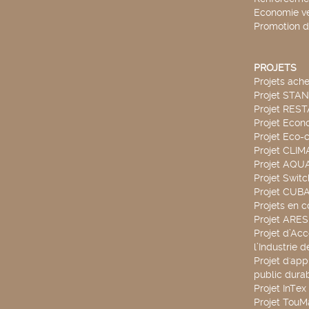
Economie ve
Promotion d
PROJETS
Projets ach
Projet STA
Projet RES
Projet Econ
Projet Eco-c
Projet CLIM
Projet AQ
Projet Swit
Projet CUBA
Projets en c
Projet ARE
Projet d’Ac
l’Industrie 
Projet d'app
public durab
Projet InTex
Projet TouM