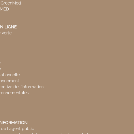
v4GreenMed
4MED
N LIGNE
 verte
e
e
mationnelle
ronnement
lective de l'Information
ironnementales
s
'INFORMATION
de l’agent public