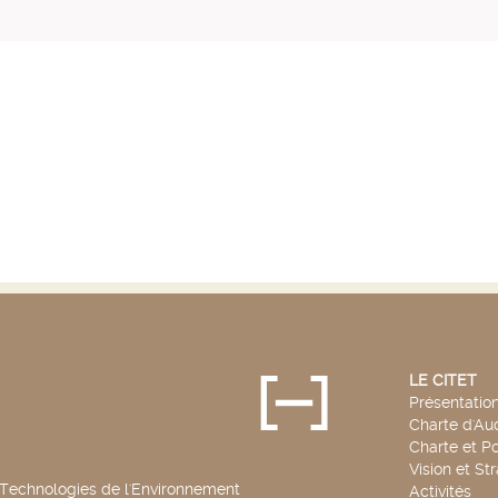
LE CITET
Présentatio
Charte d'Aud
Charte et Po
Vision et St
 Technologies de l'Environnement
Activités