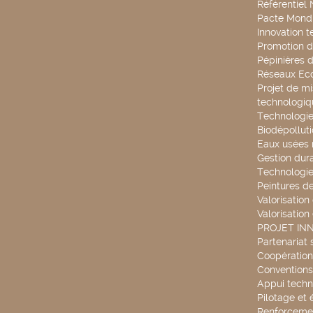
Référentiel
Pacte Mondi
Innovation 
Promotion d
Pépinières d
Réseaux Ec
Projet de mi
technologiq
Technologie
Biodépollut
Eaux usées 
Gestion dur
Technologie
Peintures d
Valorisation
Valorisation
PROJET IN
Partenariat 
Coopération 
Conventions
Appui techn
Pilotage et 
Renforcemen