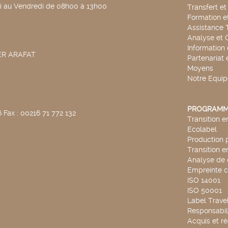
di au Vendredi de 08h00 à 13h00
Transfert e
Formation e
Assistance 
Analyse et 
Information
SER ARAFAT
Partenariat 
Moyens
Notre Equip
PROGRAMM
 Fax : 00216 71 772 132
Transition 
Ecolabel
Production 
Transition 
Analyse de 
Empreinte 
ISO 14001
ISO 50001
Label Travel
Responsabili
Acquis et ré