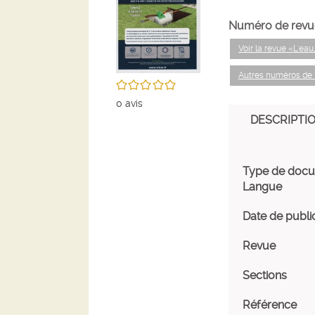
Numéro de revu
Voir la revue «L'eau
Autres numéros de l
/5
0
avis
DESCRIPTI
Type de doc
Langue
Date de publi
Revue
Sections
Référence