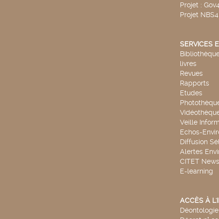
Projet : Go
Projet NBS
SERVICES E
Bibliothèque
livres
Revues
Rapports
Etudes
Photothèqu
Vidéothèqu
Veille Infor
Echos-Envi
Diffusion Sé
Alertes Env
CITET New
E-learning
ACCÈS À L
Déontologie 