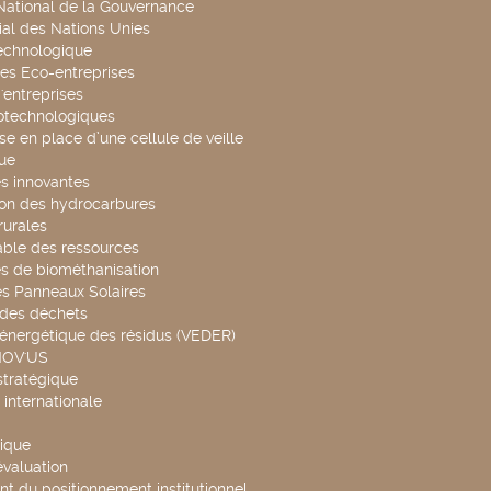
 National de la Gouvernance
al des Nations Unies
technologique
es Eco-entreprises
'entreprises
otechnologiques
se en place d’une cellule de veille
ue
s innovantes
ion des hydrocarbures
rurales
able des ressources
s de biométhanisation
es Panneaux Solaires
 des déchets
 énergétique des résidus (VEDER)
NOV'US
stratégique
internationale
ique
évaluation
t du positionnement institutionnel