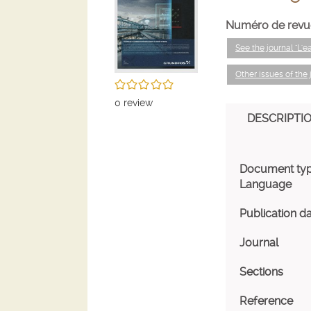
Numéro de revu
See the journal "L'e
Other issues of the 
/5
0
review
DESCRIPTI
Document ty
Language
Publication d
Journal
Sections
Reference