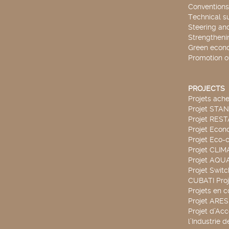
Conventions
Technical s
Steering an
Strengthenin
Green econ
Promotion o
PROJECTS
Projets ach
Projet STA
Projet RES
Projet Econ
Projet Eco-c
Projet CLIM
Projet AQ
Projet Swit
CUBATI Proj
Projets en c
Projet ARE
Projet d’Ac
l’Industrie 