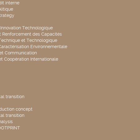
it interne
litique
trategy
t Innovation Technologique
t Renforcement des Capacités
Technique et Technologique
Caractérisation Environnementale
 et Communication
et Coopération Internationale
l transition
duction concept
l transition
nalysis
OOTPRINT