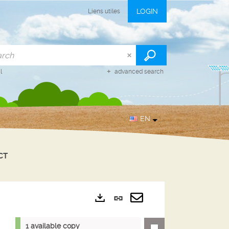
LOGIN
Liens utiles
l
advanced search
EN
CT
Permanent
Exports
link
Send
1 available copy