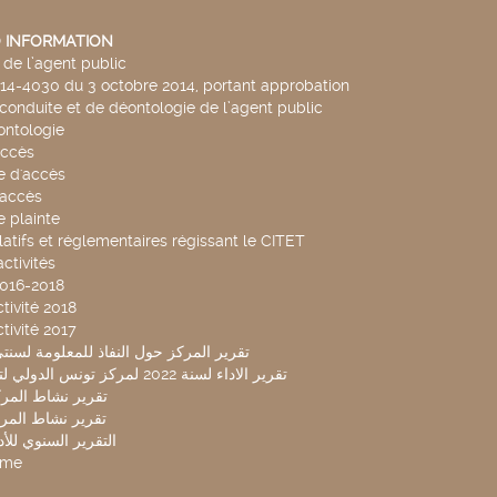
 INFORMATION
de l’agent public
014-4030 du 3 octobre 2014, portant approbation
conduite et de déontologie de l’agent public
ntologie
accès
 d'accès
accès
 plainte
latifs et réglementaires régissant le CITET
ctivités
2016-2018
tivité 2018
tivité 2017
تقرير المركز حول النفاذ للمعلومة لسنتي 2019-20
تقرير الاداء لسنة 2022 لمركز تونس الدولي لتكنولوجيا البيئة
تقرير نشاط المركز 
تقرير نشاط المركز 
التقرير السنوي للأداء 
mme