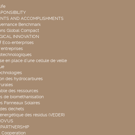
ife
PONSIBILITY
ENTS AND ACCOMPLISHMENTS
overnance Benchmark
ons Global Compact
ICAL INNOVATION
f Eco-enterprises
'entreprises
otechnologiques
se en place d’une cellule de veille
ue
echnologies
ion des hydrocarbures
rurales
able des ressources
s de biométhanisation
es Panneaux Solaires
 des déchets
 énergétique des résidus (VEDER)
NOV'US
 PARTNERSHIP
l Cooperation