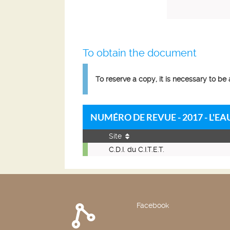
To obtain the document
To reserve a copy, it is necessary to be
NUMÉRO DE REVUE - 2017 - L'EA
Site
Numéro
C.D.I. du C.I.T.E.T.
de
revue
-
2017
-
Facebook
L'eau,
L'industrie,
Les