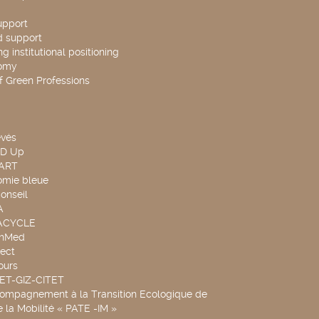
upport
d support
g institutional positioning
omy
f Green Professions
evés
ND Up
TART
omie bleue
onseil
A
UACYCLE
chMed
ect
ours
SET-GIZ-CITET
compagnement à la Transition Ecologique de
de la Mobilité « PATE -IM »