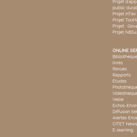
Projet d'app
public durab
Projet InTex
Projet TouM
Projet : Go
Projet NBS
ONLINE SE
Bibliothèque
livres
Revues
Rapports
Etudes
Photothèqu
Vidéothèqu
Veille
Echos-Envi
Diffusion Sé
Alertes Env
CITET New
E-learning