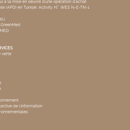
ui à la mise en oeuvre d'une opération d'achat
le (APD) en Tunisie :Activity N°: WES N-E-TN-1
aLi
v4GreenMed
4MED
RVICES
 verte
e
e
ronnement
lective de l'Information
ironnementales
s