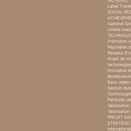
ISO 50001
Label Travel
SOCIAL RES
ACHIEVEM
National G
United Nati
TECHNOLOG
Promotion o
Pépinières d
Réseaux Ec
Projet de mi
technologiq
Innovative t
Biodépollut
Eaux usées 
Gestion dur
Technologie
Peintures d
Valorisation
Valorisation
PROJET IN
STRATEGIC
Internationa