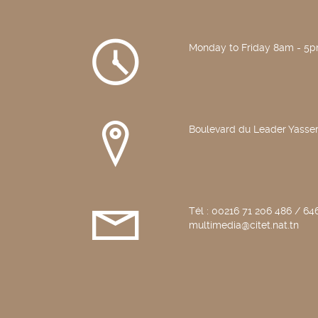
nuisances.
406,
Jeudi
Monday to Friday 8am - 5
9
Novembre
2017
Boulevard du Leader Yasser
Tél : 00216 71 206 486 / 646
multimedia@citet.nat.tn