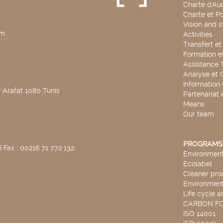
Charte d'Aud
Charte et Po
Vision and s
pm
Activities
Transfert e
Formation e
Assistance 
Analyse et 
Information
 Arafat 1080 Tunis
Partenariat 
Means
Our team
PROGRAMS
 Fax : 00216 71 772 132
Environmenta
Ecolabel
Cleaner pro
Environmenta
Life cycle a
CARBON F
ISO 14001