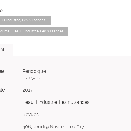
e
au, L'industrie, Les nuisances "
journal "L'eau, L'industrie, Les nuisances"
ON
pe
Périodique
français
ate
2017
L'eau, L'industrie, Les nuisances
Revues
406, Jeudi 9 Novembre 2017