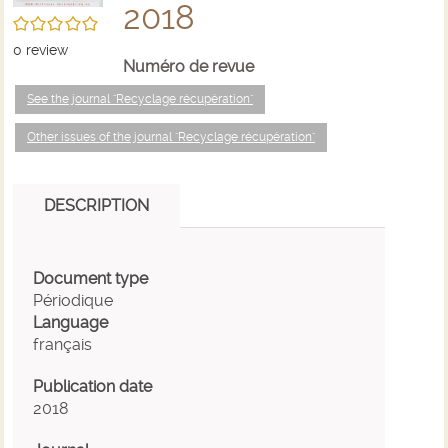
2018
/5
0
review
Numéro de revue
See the journal "Recyclage récupération"
Other issues of the journal "Recyclage récupération"
DESCRIPTION
Document type
Périodique
Language
français
Publication date
2018