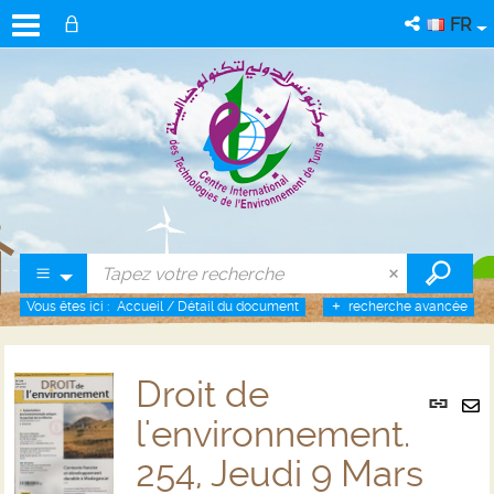
FR
Vous êtes ici :
Accueil
/
Détail du document
recherche avancée
Droit de
Lien
per
l'environnement.
En
(No
pa
254, Jeudi 9 Mars
fenê
ma