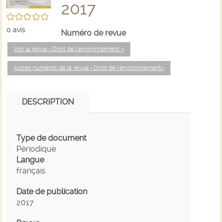
2017
/5
0
avis
Numéro de revue
Voir la revue «Droit de l'environnement »
Autres numéros de la revue «Droit de l'environnement»
DESCRIPTION
Type de document
Périodique
Langue
français
Date de publication
2017