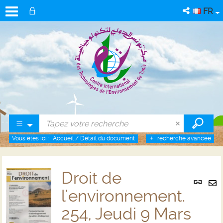
FR
Vous êtes ici :
Accueil
/
Détail du document
recherche avancée
Droit de
Lien
per
l'environnement.
En
(No
pa
254, Jeudi 9 Mars
fenê
ma