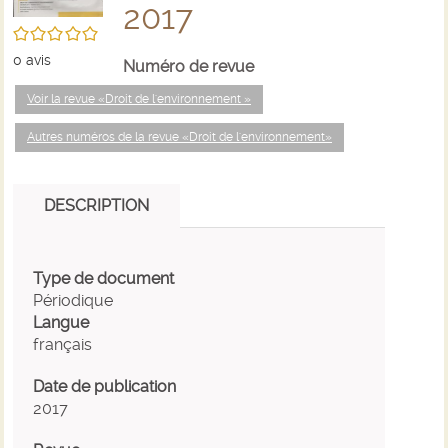
2017
/5
0
avis
Numéro de revue
Voir la revue «Droit de l'environnement »
Autres numéros de la revue «Droit de l'environnement»
DESCRIPTION
Type de document
Périodique
Langue
français
Date de publication
2017