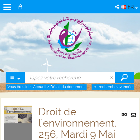
FR
Vous êtes ici :
Accueil
/
Détail du document
recherche avancée
Droit de
Lien
per
l'environnement.
En
(No
pa
256, Mardi 9 Mai
fenê
ma