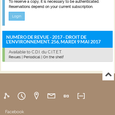
To reserve a copy, it is necessary to be authenticated.
Reservations depend on your current subscription.
Login
NUMÉRO DE REVUE - 2017 - DROIT DE
L'ENVIRONNEMENT. 256, MARDI 9 MAI 2017
Available to C.D.I. du C.I.T.E.T.
Revues
|
Periodical
|
On the shelf
Facebook