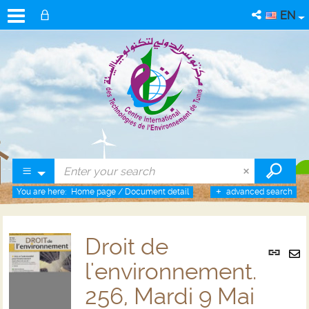
EN
You are here:
Home page
/
Document detail
advanced search
Droit de
Per
link
l'environnement.
Se
(Ne
by
256, Mardi 9 Mai
win
em