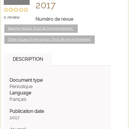
2017
/5
0
review
Numéro de revue
See the journal "Droit de l'environnement "
Other issues of the journal "Droit de l'environnement"
DESCRIPTION
Document type
Périodique
Language
français
Publication date
2017