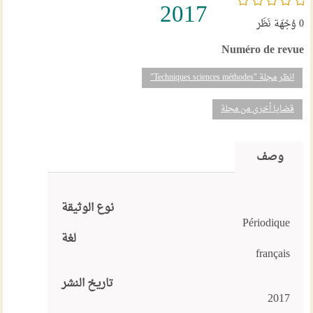
2017
0
وُجْهَة نَظَر
Numéro de revue
انظر مجلة "Techniques sciences méthodes"
قضايا أخرى من مجلة
وصف
نوع الوثيقة
Périodique
لغة
français
تاريخ النشر
2017