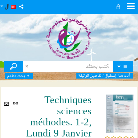
ال
أنت هنا:
إستقبال
/
تفاصيل الوثيقة
بحث متقدم
Techniques
رابط
sciences
ثابت
Envoyer
(نافذ
méthodes. 1-2,
par
جديد
mail
Lundi 9 Janvier
/5