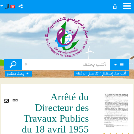
ال
أنت هنا:
إستقبال
/
تفاصيل الوثيقة
بحث متقدم
Arrêté du
رابط
Directeur des
ثابت
Envoyer
(نافذ
Travaux Publics
par
جديد
mail
du 18 avril 1955