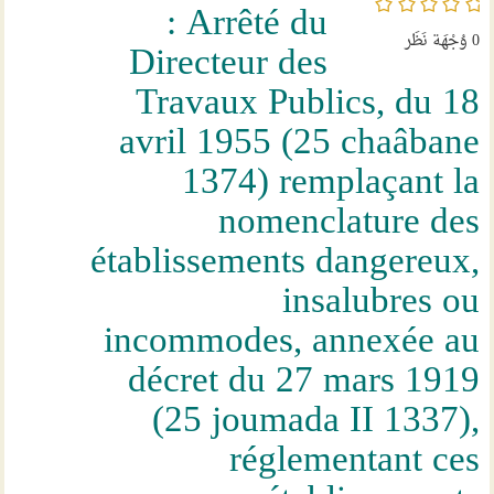
/5
: Arrêté du
0
وُجْهَة نَظَر
Directeur des
Travaux Publics, du 18
avril 1955 (25 chaâbane
1374) remplaçant la
nomenclature des
établissements dangereux,
insalubres ou
incommodes, annexée au
décret du 27 mars 1919
(25 joumada II 1337),
réglementant ces