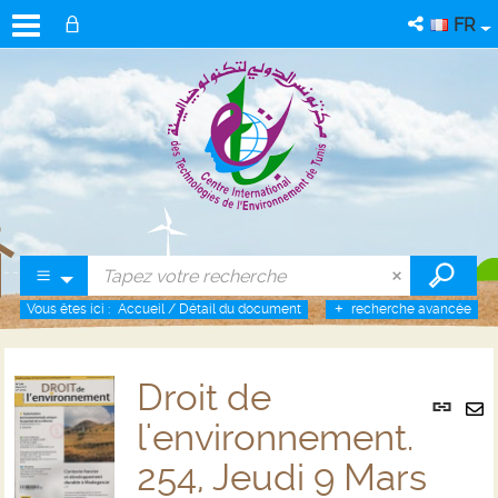
FR
Vous êtes ici :
Accueil
/
Détail du document
recherche avancée
Droit de
Lien
per
l'environnement.
En
(No
pa
254, Jeudi 9 Mars
fenê
ma