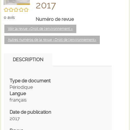
2017
/5
0
avis
Numéro de revue
Voir la revue «Droit de l'environnement »
Autres numéros de la revue «Droit de l'environnement»
DESCRIPTION
Type de document
Périodique
Langue
français
Date de publication
2017