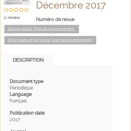
Décembre 2017
/5
0
review
Numéro de revue
See the journal "Droit de l'environnement "
Other issues of the journal "Droit de l'environnement"
DESCRIPTION
Document type
Périodique
Language
français
Publication date
2017