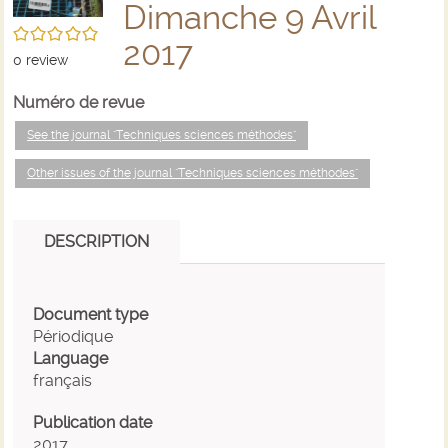
Dimanche 9 Avril
/5
2017
0
review
Numéro de revue
See the journal "Techniques sciences méthodes"
Other issues of the journal "Techniques sciences méthodes"
DESCRIPTION
Document type
Périodique
Language
français
Publication date
2017